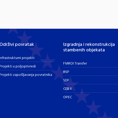
Održivi povratak
Izgradnja i rekonstrukcija
stambenih objekata
Infrastrukturni projekti
FMROI Transfer
Projekti u poljoprivredi
RSP
Projekti zapošljavanja povratnika
SDF
CEB II
OPEC