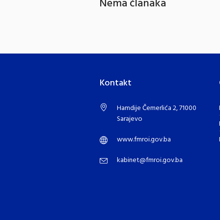
Nema članaka
Kontakt
Hamdije Čemerlića 2, 71000
Sarajevo
www.fmroi.gov.ba
kabinet@fmroi.gov.ba