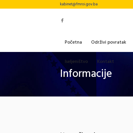
kabinet@fmroi.gov.ba
Početna
Održivi povratak
Iseljeništvo
Kontakt
Informacije