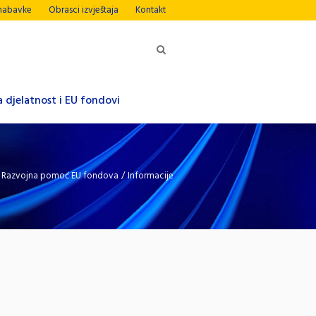
nabavke
Obrasci izvještaja
Kontakt
 djelatnost i EU fondovi
/
Razvojna pomoć EU fondova
/
Informacije