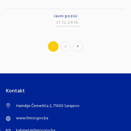
Javni pozivi
31.12.2019.
1
2
Kontakt
Hamdije Čemerlića 2, 71000 Sarajevo
www.fmroi.gov.ba
kabinet@fmroi.gov.ba