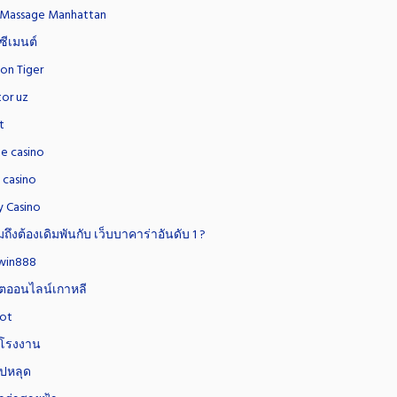
 Massage Manhattan
ซีเมนต์
on Tiger
tor uz
t
ne casino
y casino
y Casino
ถึงต้องเดิมพันกับ เว็บบาคาร่าอันดับ 1 ?
win888
อตออนไลน์เกาหลี
lot
โรงงาน
ิปหลุด