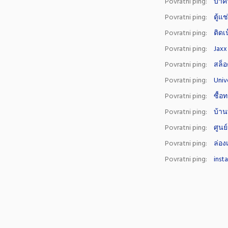
Povratni ping:
บาค
Povratni ping:
ตู้แช
Povratni ping:
ติดเ
Povratni ping:
Jaxx
Povratni ping:
สล็
Povratni ping:
Unive
Povratni ping:
ซื้อ
Povratni ping:
บ้าน
Povratni ping:
ศูนย์
Povratni ping:
ล่อง
Povratni ping:
inst