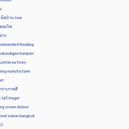
med.kz
ม
น็ตบ้าน true
ซ่อมไฟ
ฝาก
ommended Reading
oskundigen Kampen
บเทรด ea forex
hing manufacturer
et
ร่าเกาหลี
วอร์ kruger
ing crown deluxe
onal trainer bangkok
23