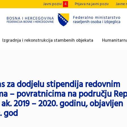
Javni pozivi
4
Prijava na javni poziv
Javne 
Izgradnja i rekonstrukcija stambenih objekata
Humanitarna
as za dodjelu stipendija redovnim
ma – povratnicima na području Rep
 ak. 2019 – 2020. godinu, objavljen
9. god