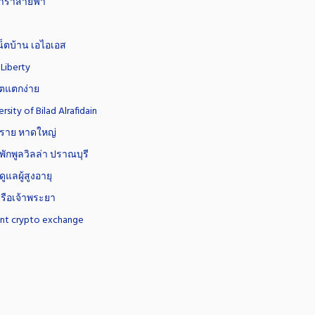
าร่าสายฟ้า
่
น็ตบ้าน เอไอเอส
 Liberty
อตแตกง่าย
rsity of Bilad Alrafidain
ทราย หาดใหญ่
พักพูลวิลล่า ปราณบุรี
ดูแลผู้สูงอายุ
เรือเจ้าพระยา
ant crypto exchange