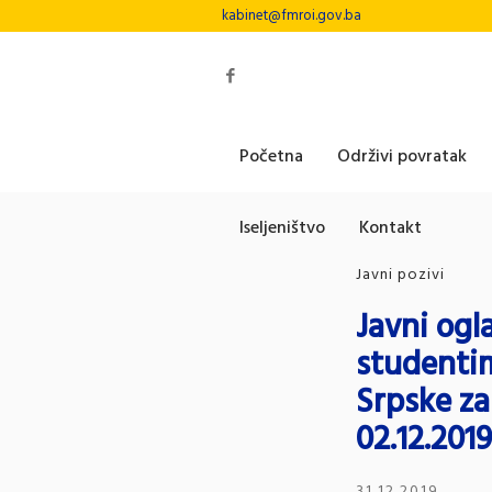
kabinet@fmroi.gov.ba
Početna
Održivi povratak
Iseljeništvo
Kontakt
Javni pozivi
Javni ogl
studenti
Srpske za
02.12.201
31.12.2019.