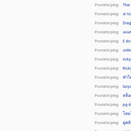
Povratni ping:
Thai
Povratni ping:
ฉาบ
Povratni ping:
Drag
Povratni ping:
avia
Povratni ping:
E slo
Povratni ping:
onli
Povratni ping:
rick
Povratni ping:
Rick
Povratni ping:
ทำไม
Povratni ping:
lazy
Povratni ping:
สล็
Povratni ping:
pg s
Povratni ping:
โคม
Povratni ping:
ดูคล