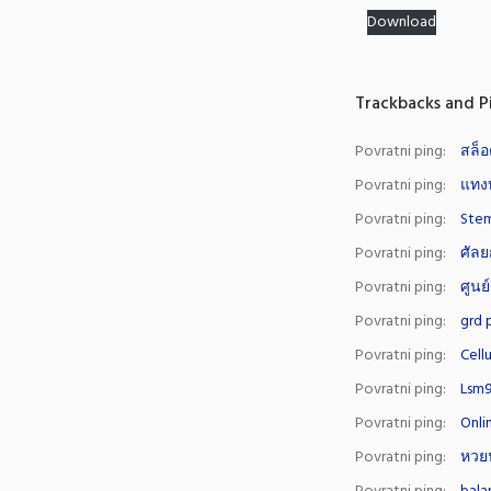
Download
Trackbacks and P
Povratni ping:
สล็อ
Povratni ping:
แทงบ
Povratni ping:
Stem
Povratni ping:
ศัล
Povratni ping:
ศูนย์
Povratni ping:
grd 
Povratni ping:
Cell
Povratni ping:
Lsm9
Povratni ping:
Onli
Povratni ping:
หวย