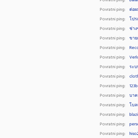
Povratni ping:
bala
Povratni ping:
ต่อผ
Povratni ping:
โปรเ
Povratni ping:
ช่าง
Povratni ping:
ขาย
Povratni ping:
Rec
Povratni ping:
Verl
Povratni ping:
ระบ
Povratni ping:
clot
Povratni ping:
123b
Povratni ping:
บาคา
Povratni ping:
โบลเ
Povratni ping:
blaz
Povratni ping:
pers
Povratni ping:
hiso