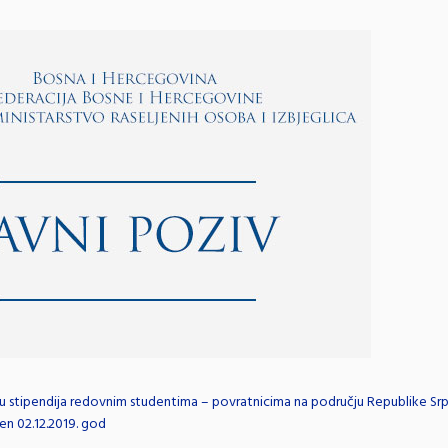
lu stipendija redovnim studentima – povratnicima na području Republike Srp
jen 02.12.2019. god