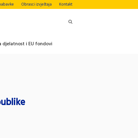
nabavke
Obrasci izvještaja
Kontakt
 djelatnost i EU fondovi
ublike