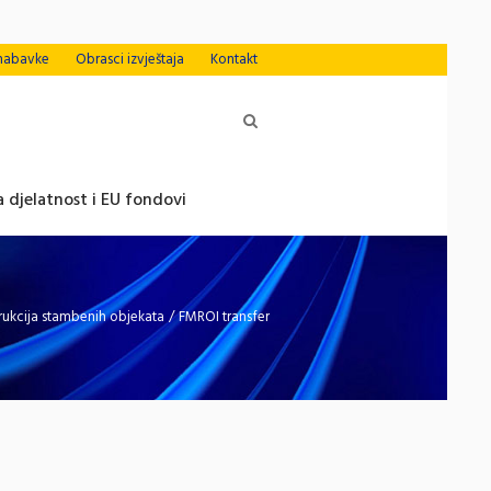
nabavke
Obrasci izvještaja
Kontakt
 djelatnost i EU fondovi
trukcija stambenih objekata
/
FMROI transfer