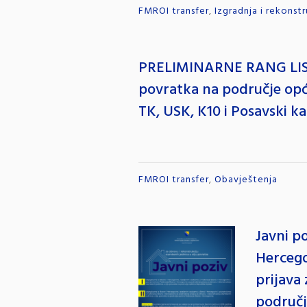
FMROI transfer
,
Izgradnja i rekonst
PRELIMINARNE RANG LISTE 
povratka na područje opći
TK, USK, K10 i Posavski k
FMROI transfer
,
Obavještenja
Javni p
Hercego
prijava
područj