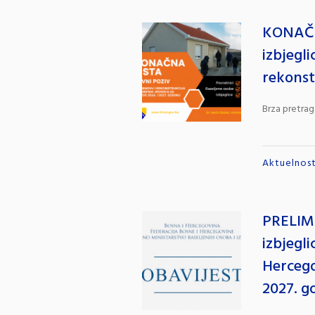
KONAČN
izbjegli
rekonst
Brza pretrag
Aktuelnost
PRELIM
izbjegli
Hercego
2027. g