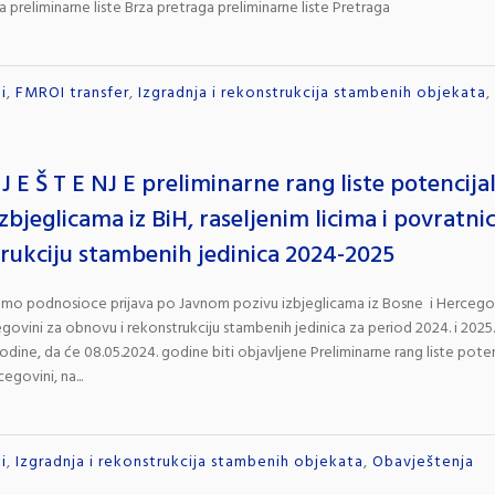
a preliminarne liste Brza pretraga preliminarne liste Pretraga
i
,
FMROI transfer
,
Izgradnja i rekonstrukcija stambenih objekata
,
 J E Š T E NJ E preliminarne rang liste potencij
zbjeglicama iz BiH, raseljenim licima i povratni
rukciju stambenih jedinica 2024-2025
o podnosioce prijava po Javnom pozivu izbjeglicama iz Bosne i Hercegovin
egovini za obnovu i rekonstrukciju stambenih jedinica za period 2024. i 2025
godine, da će 08.05.2024. godine biti objavljene Preliminarne rang liste pot
egovini, na...
i
,
Izgradnja i rekonstrukcija stambenih objekata
,
Obavještenja