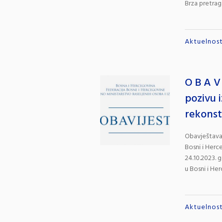
Brza pretrag
Aktuelnost
O B A V
pozivu i
rekonst
Obavještavam
Bosni i Herc
24.10.2023. 
u Bosni i Herc
Aktuelnost