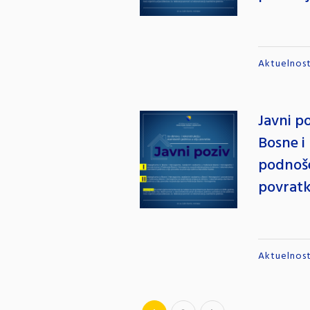
Aktuelnost
Javni p
Bosne i
podnoše
povratk
Aktuelnost