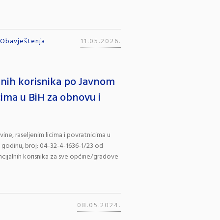
Obavještenja
11.05.2026.
alnih korisnika po Javnom
cima u BiH za obnovu i
e, raseljenim licima i povratnicima u
. godinu, broj: 04-32-4-1636-1/23 od
encijalnih korisnika za sve općine/gradove
08.05.2024.