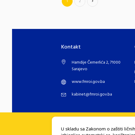
1
2
Kontakt
Hamdije Čemerlića 2, 71000
Sarajevo
www.fmroi.gov.ba
kabinet@fmroi.gov.ba
U skladu sa Zakonom o zaštiti lični