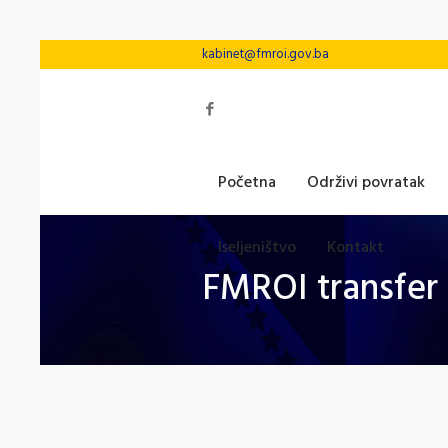
kabinet@fmroi.gov.ba
Početna
Održivi povratak
Iseljeništvo
Kontakt
FMROI transfer