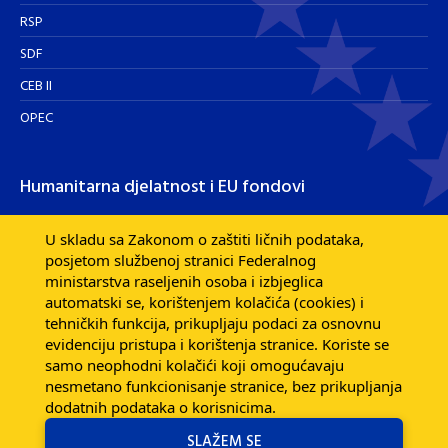
RSP
SDF
CEB II
OPEC
Humanitarna djelatnost i EU fondovi
Humanitarna djelatnost
U skladu sa Zakonom o zaštiti ličnih podataka,
posjetom službenoj stranici Federalnog
Razvojna pomoć EU fondova
ministarstva raseljenih osoba i izbjeglica
Dijaspora
automatski se, korištenjem kolačića (cookies) i
tehničkih funkcija, prikupljaju podaci za osnovnu
evidenciju pristupa i korištenja stranice. Koriste se
samo neophodni kolačići koji omogućavaju
nesmetano funkcionisanje stranice, bez prikupljanja
dodatnih podataka o korisnicima.
SLAŽEM SE