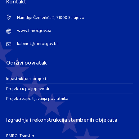
Kontakt
Hamdije Čemerlića 2, 71000 Sarajevo
www.fmroi.gov.ba
kabinet@fmroi.gov.ba
Održivi povratak
Infrastrukturni projekti
Projekti u poljoprivredi
Projekti zapošljavanja povratnika
Izgradnja i rekonstrukcija stambenih objekata
FMROI Transfer