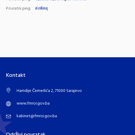
Povratni ping:
ส่งพัสดุ
Kontakt
Hamdije Čemerlića 2, 71000 Sarajevo
www.fmroi.gov.ba
kabinet@fmroi.gov.ba
Održivi povratak