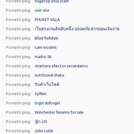
Povratni ping:
nagatop situs scam
Povratni ping:
visit site
Povratni ping:
PHUKET VILLA
Povratni ping:
เว็บตรงเกมอันดับหนึ่ง ปลอดภัย ฝากถอนเงินง่าย
Povratni ping:
Bilad Rafidain
Povratni ping:
cam models
Povratni ping:
marbo 9k
Povratni ping:
strattera efectos secundarios
Povratni ping:
nutritional shake
Povratni ping:
รับทำเว็บไซต์
Povratni ping:
Sylfirm
Povratni ping:
login dultogel
Povratni ping:
Winchester firearms for sale
Povratni ping:
꽁니라
Povratni ping:
John Lobb