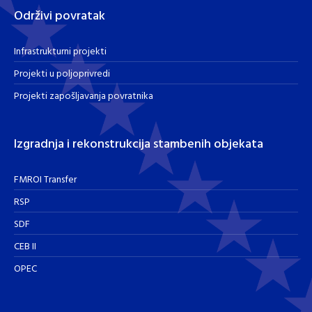
Održivi povratak
Infrastrukturni projekti
Projekti u poljoprivredi
Projekti zapošljavanja povratnika
Izgradnja i rekonstrukcija stambenih objekata
FMROI Transfer
RSP
SDF
CEB II
OPEC