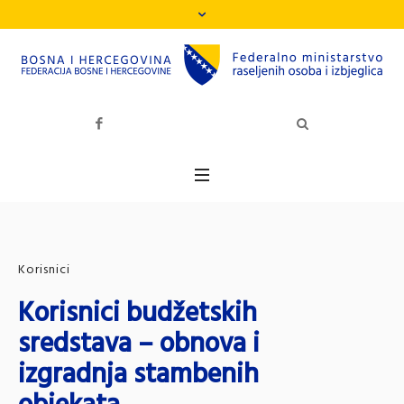
Korisnici
Korisnici budžetskih
sredstava – obnova i
izgradnja stambenih