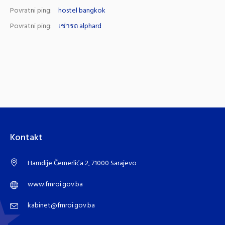
Povratni ping:
hostel bangkok
Povratni ping:
เช่ารถ alphard
Kontakt
Hamdije Čemerlića 2, 71000 Sarajevo
www.fmroi.gov.ba
kabinet@fmroi.gov.ba