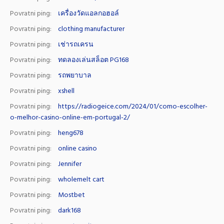
Povratni ping:
เครื่องวัดแอลกอฮอล์
Povratni ping:
clothing manufacturer
Povratni ping:
เช่ารถเครน
Povratni ping:
ทดลองเล่นสล็อต PG168
Povratni ping:
รถพยาบาล
Povratni ping:
xshell
Povratni ping:
https://radiogeice.com/2024/01/como-escolher-
o-melhor-casino-online-em-portugal-2/
Povratni ping:
heng678
Povratni ping:
online casino
Povratni ping:
Jennifer
Povratni ping:
wholemelt cart
Povratni ping:
Mostbet
Povratni ping:
dark168