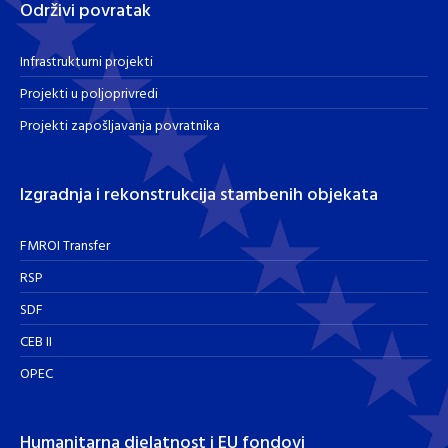
Održivi povratak
Infrastrukturni projekti
Projekti u poljoprivredi
Projekti zapošljavanja povratnika
Izgradnja i rekonstrukcija stambenih objekata
FMROI Transfer
RSP
SDF
CEB II
OPEC
Humanitarna djelatnost i EU fondovi