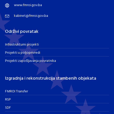
www.fmroi.gov.ba
kabinet@fmroi.gov.ba
Održivi povratak
Infrastrukturni projekti
Projekti u poljoprivredi
Projekti zapošljavanja povratnika
Izgradnja i rekonstrukcija stambenih objekata
FMROI Transfer
RSP
SDF