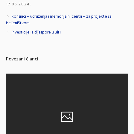
17.05.2024.
korisnici – udruženja i memorijalni centri – za projekte sa
iseljeništvom
i
nvesticije iz dijaspore u BiH
Povezani članci