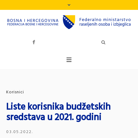
Korisnici
Liste korisnika budžetskih
sredstava u 2021. godini
03.05.2022.