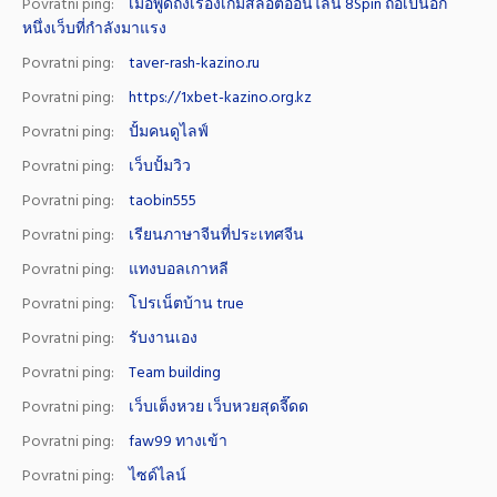
Povratni ping:
เมื่อพูดถึงเรื่องเกมสล็อตออนไลน์ 8Spin ถือเป็นอีก
หนึ่งเว็บที่กำลังมาแรง
Povratni ping:
taver-rash-kazino.ru
Povratni ping:
https://1xbet-kazino.org.kz
Povratni ping:
ปั้มคนดูไลฟ์
Povratni ping:
เว็บปั้มวิว
Povratni ping:
taobin555
Povratni ping:
เรียนภาษาจีนที่ประเทศจีน
Povratni ping:
แทงบอลเกาหลี
Povratni ping:
โปรเน็ตบ้าน true
Povratni ping:
รับงานเอง
Povratni ping:
Team building
Povratni ping:
เว็บเต็งหวย เว็บหวยสุดจี๊ดด
Povratni ping:
faw99 ทางเข้า
Povratni ping:
ไซด์ไลน์