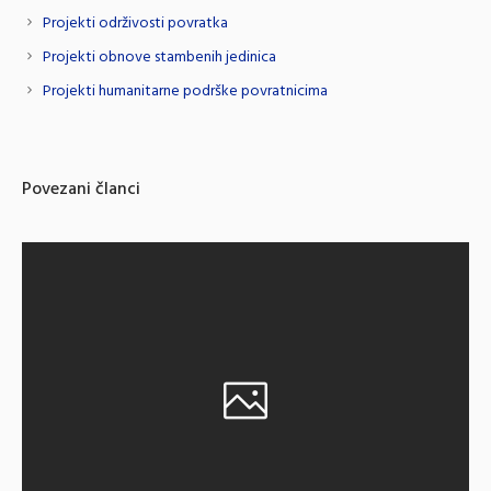
Projekti održivosti povratka
Projekti obnove stambenih jedinica
Projekti humanitarne podrške povratnicima
Povezani članci