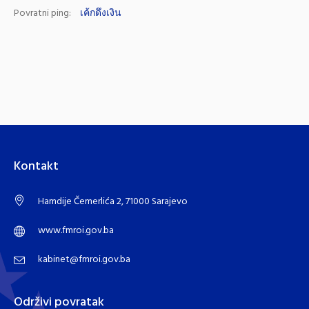
Povratni ping:
เค้กดึงเงิน
Kontakt
Hamdije Čemerlića 2, 71000 Sarajevo
www.fmroi.gov.ba
kabinet@fmroi.gov.ba
Održivi povratak