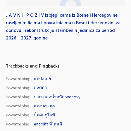
J A V N I P O Z I V izbjeglicama iz Bosne i Hercegovine,
raseljenim licima i povratnicima u Bosni i Hercegovini za
obnovu i rekonstrukciju stambenih jedinica za period
2026. i 2027. godine
Trackbacks and Pingbacks
Povratni ping:
แป๊ปสเตย์
Povratni ping:
UVO88
Povratni ping:
ปากกาลดน้ำหนัก Wegovy
Povratni ping:
แทงบอล369
Povratni ping:
ปั้มคนดูไลฟ์
Povratni ping:
endolift ที่ไหนดี