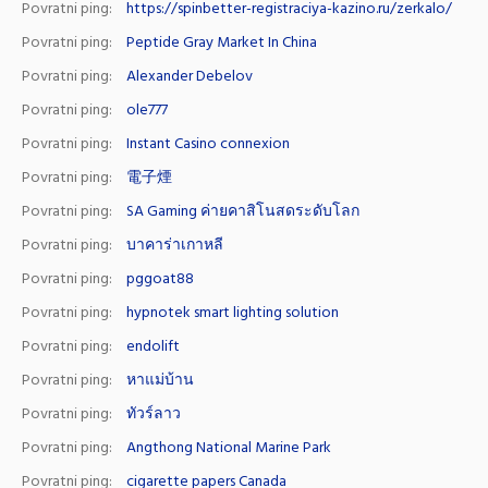
Povratni ping:
https://spinbetter-registraciya-kazino.ru/zerkalo/
Povratni ping:
Peptide Gray Market In China
Povratni ping:
Alexander Debelov
Povratni ping:
ole777
Povratni ping:
Instant Casino connexion
Povratni ping:
電子煙
Povratni ping:
SA Gaming ค่ายคาสิโนสดระดับโลก
Povratni ping:
บาคาร่าเกาหลี
Povratni ping:
pggoat88
Povratni ping:
hypnotek smart lighting solution
Povratni ping:
endolift
Povratni ping:
หาแม่บ้าน
Povratni ping:
ทัวร์ลาว
Povratni ping:
Angthong National Marine Park
Povratni ping:
cigarette papers Canada