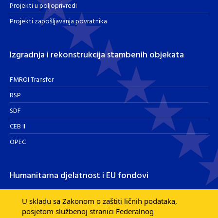
Projekti u poljoprivredi
Projekti zapošljavanja povratnika
Izgradnja i rekonstrukcija stambenih objekata
FMROI Transfer
RSP
SDF
CEB II
OPEC
Humanitarna djelatnost i EU fondovi
Humanitarna djelatnost
U skladu sa Zakonom o zaštiti ličnih podataka,
posjetom službenoj stranici Federalnog
Razvojna pomoć EU fondova