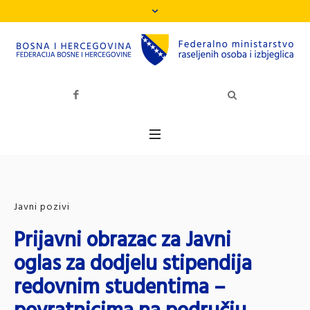
Javni pozivi
Prijavni obrazac za Javni
oglas za dodjelu stipendija
redovnim studentima –