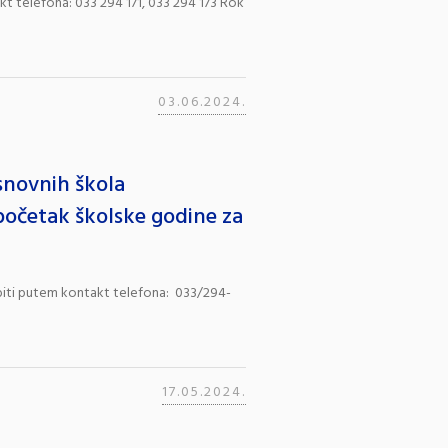
t telefona: 033 294 171, 033 294 173 Rok
03.06.2024.
snovnih škola
očetak školske godine za
obiti putem kontakt telefona: 033/294-
17.05.2024.