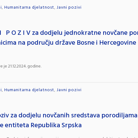
i
,
Humanitarna djelatnost
,
Javni pozivi
 I P O Z I V za dodjelu jednokratne novčane p
icima na području države Bosne i Hercegovin
e je 21.12.2024. godine.
i
,
Humanitarna djelatnost
,
Javni pozivi
oziv za dodjelu novčanih sredstava porodiljam
e entiteta Republika Srpska