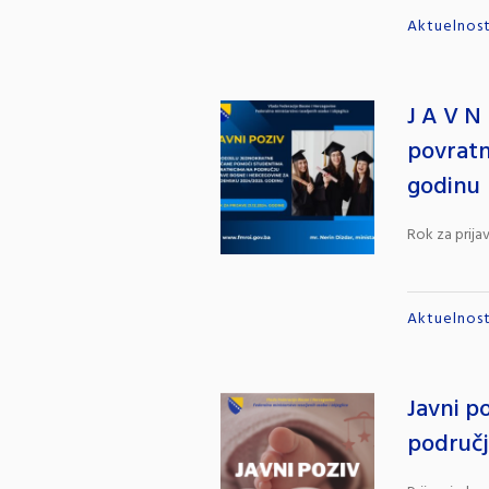
Aktuelnost
J A V N
povratn
godinu
Rok za prijav
Aktuelnost
Javni p
područj