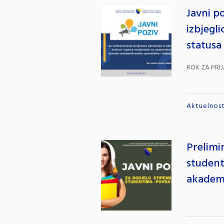
Javni po
izbjegli
statusa
ROK ZA PRIJ
Aktuelnost
Prelimi
student
akadem