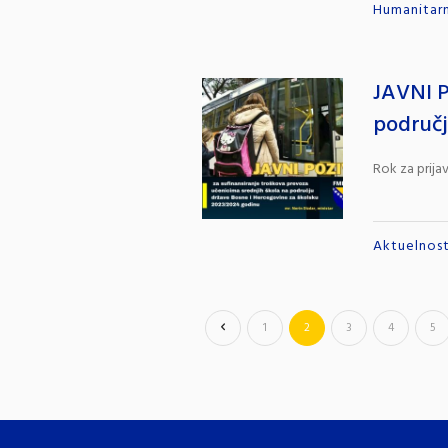
Humanitarn
JAVNI P
područj
Rok za prija
Aktuelnost
1
2
3
4
5