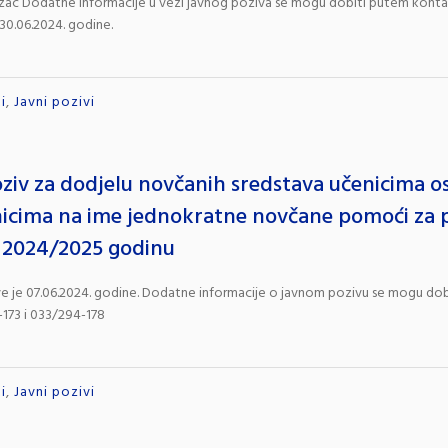
azac Dodatne informacije u vezi javnog poziva se mogu dobiti putem kontak
 30.06.2024. godine.
i
,
Javni pozivi
oziv za dodjelu novčanih sredstava učenicima o
icima na ime jednokratne novčane pomoći za p
 2024/2025 godinu
ve je 07.06.2024. godine. Dodatne informacije o javnom pozivu se mogu d
-173 i 033/294-178
i
,
Javni pozivi