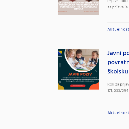
Prijavni obr
za prijave je
Aktuelnost
Javni p
povratn
školsku
Rok za prija
171, 033/294
Aktuelnost