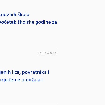
snovnih škola
očetak školske godine za
16.05.2025.
enih lica, povratnika i
prjeđenje položaja i