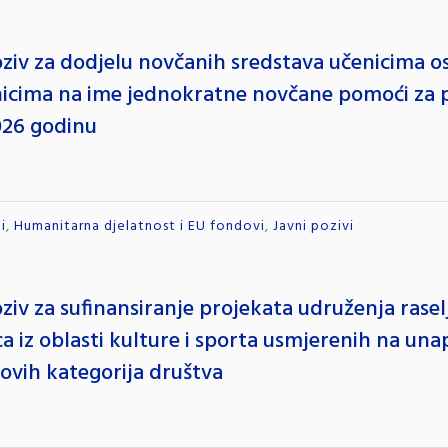
oziv za dodjelu novčanih sredstava učenicima o
icima na ime jednokratne novčane pomoći za p
026 godinu
i
,
Humanitarna djelatnost i EU fondovi
,
Javni pozivi
ziv za sufinansiranje projekata udruženja raselj
ca iz oblasti kulture i sporta usmjerenih na una
 ovih kategorija društva