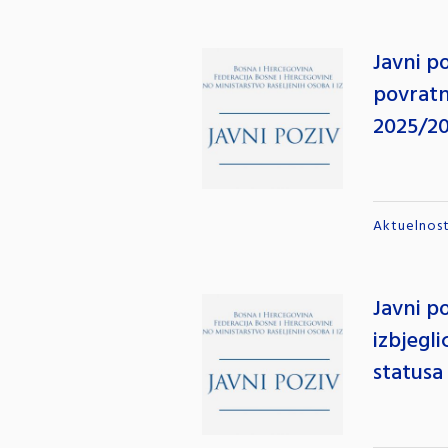
Javni p
povratn
2025/2
Aktuelnost
Javni po
izbjegli
statusa