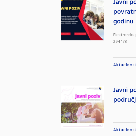
Javni p
povratn
godinu
Elektronsku 
294 178
Aktuelnost
Javni p
područj
Aktuelnost