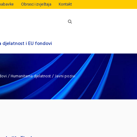
nabavke
Obrasci izvještaja
Kontakt
 djelatnost i EU fondovi
dovi
/
Humanitarna djelatnost
/
Javni pozivi