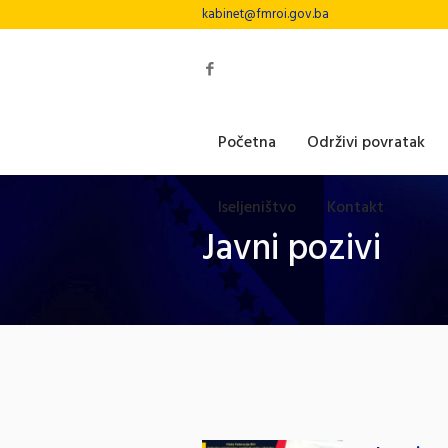
kabinet@fmroi.gov.ba
Početna
Održivi povratak
Iseljeništvo
Kontakt
Javni pozivi