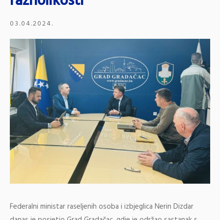
raznolikosti
03.04.2024.
Federalni ministar raseljenih osoba i izbjeglica Nerin Dizdar
danas je posjetio Grad Gradačac, gdje je održao sastanak s