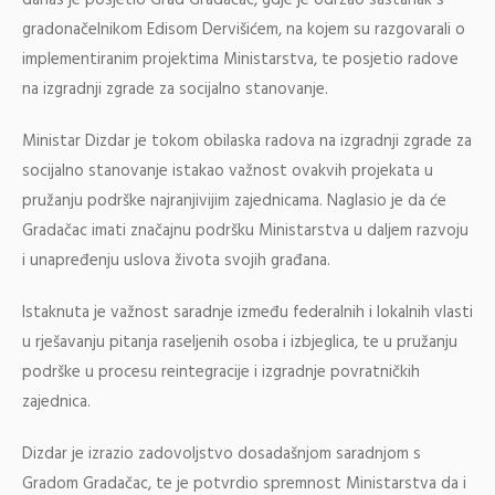
gradonačelnikom Edisom Dervišićem, na kojem su razgovarali o
implementiranim projektima Ministarstva, te posjetio radove
na izgradnji zgrade za socijalno stanovanje.
Ministar Dizdar je tokom obilaska radova na izgradnji zgrade za
socijalno stanovanje istakao važnost ovakvih projekata u
pružanju podrške najranjivijim zajednicama. Naglasio je da će
Gradačac imati značajnu podršku Ministarstva u daljem razvoju
i unapređenju uslova života svojih građana.
Istaknuta je važnost saradnje između federalnih i lokalnih vlasti
u rješavanju pitanja raseljenih osoba i izbjeglica, te u pružanju
podrške u procesu reintegracije i izgradnje povratničkih
zajednica.
Dizdar je izrazio zadovoljstvo dosadašnjom saradnjom s
Gradom Gradačac, te je potvrdio spremnost Ministarstva da i