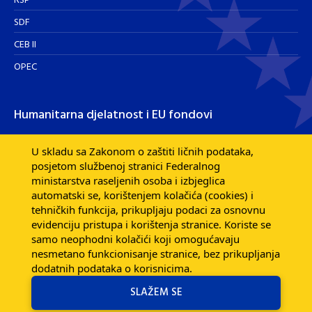
RSP
SDF
CEB II
OPEC
Humanitarna djelatnost i EU fondovi
Humanitarna djelatnost
U skladu sa Zakonom o zaštiti ličnih podataka,
posjetom službenoj stranici Federalnog
Razvojna pomoć EU fondova
ministarstva raseljenih osoba i izbjeglica
Dijaspora
automatski se, korištenjem kolačića (cookies) i
tehničkih funkcija, prikupljaju podaci za osnovnu
evidenciju pristupa i korištenja stranice. Koriste se
samo neophodni kolačići koji omogućavaju
nesmetano funkcionisanje stranice, bez prikupljanja
dodatnih podataka o korisnicima.
SLAŽEM SE
Federalno ministarstvo raseljenih osoba i izbjeglica © 2026