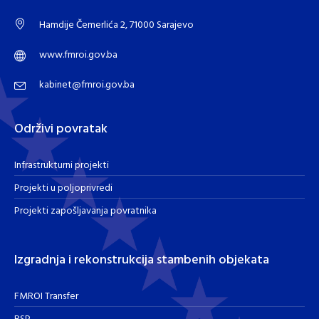
Hamdije Čemerlića 2, 71000 Sarajevo
www.fmroi.gov.ba
kabinet@fmroi.gov.ba
Održivi povratak
Infrastrukturni projekti
Projekti u poljoprivredi
Projekti zapošljavanja povratnika
Izgradnja i rekonstrukcija stambenih objekata
FMROI Transfer