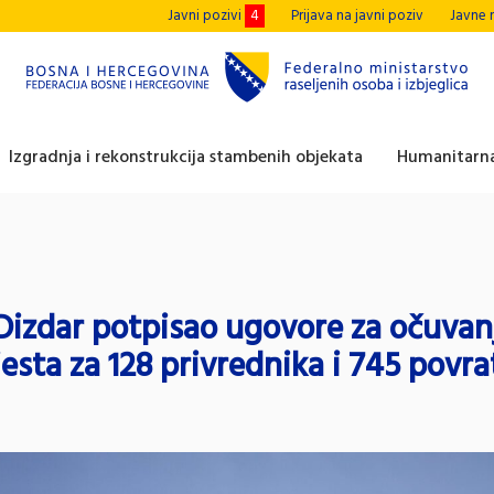
Javni pozivi
4
Prijava na javni poziv
Javne 
Izgradnja i rekonstrukcija stambenih objekata
Humanitarna
Dizdar potpisao ugovore za očuvan
esta za 128 privrednika i 745 povra