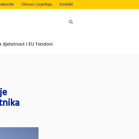
nabavke
Obrasci izvještaja
Kontakt
 djelatnost i EU fondovi
je
tnika