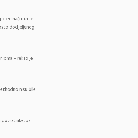
 pojedinačni iznos
sto dodijeljenog
nicima – rekao je
rethodno nisu bile
u povratnike, uz