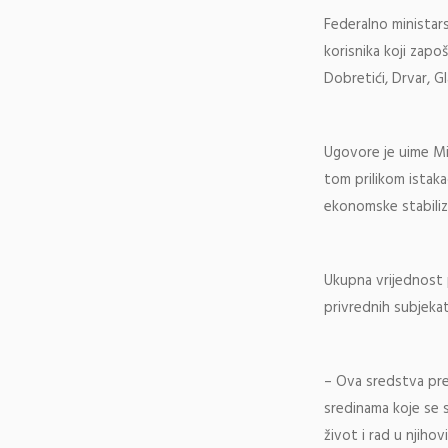
Federalno ministars
korisnika koji zap
Dobretići, Drvar, G
Ugovore je uime Min
tom prilikom istak
ekonomske stabiliza
Ukupna vrijednost 
privrednih subjekat
– Ova sredstva pre
sredinama koje se 
život i rad u njiho