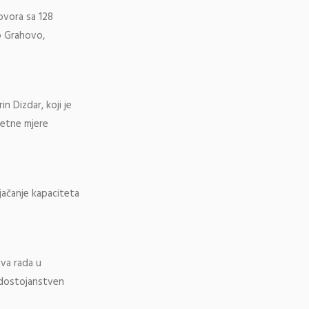
govora sa 128
o Grahovo,
n Dizdar, koji je
retne mjere
jačanje kapaciteta
ova rada u
o dostojanstven