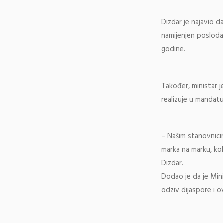
Dizdar je najavio d
namijenjen poslodav
godine.
Također, ministar je
realizuje u mandat
– Našim stanovnici
marka na marku, kol
Dizdar.
Dodao je da je Min
odziv dijaspore i o