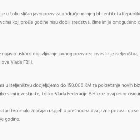
a je u toku sličan javni poziv za područje manjeg bh. entiteta Republi
cima koji prošle godine nisu dobili sredstva, čime im je omogućeno da
 najavio uskoro objavljivanje javnog poziva za investicije iseljeništva, 
u ove Vlade FBiH.
ma u iseljeništvu dodjeljujemo do 150.000 KM za pokretanje novih bi
iko sami investirate, toliko Vlada Federacije BiH kroz ovaj resor osigu
istarstvo imalo značajan uspjeh u prethodna dva javna poziva i da s
ve godine.