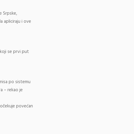
ke Srpske,
 apliciraju i ove
koji se prvi put
znisa po sistemu
ra – rekao je
e očekuje povećan