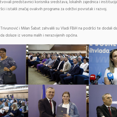
ovali predstavnici korisnika sredstava, lokalnih zajednica i institucija, 
ci i istakli značaj ovakvih programa za održivi povratak i razvoj.
 Trivunović i Milan Šabat zahvalili su Vladi FBiH na podršci te dodali 
a dolaze iz veoma malih i nerazvijenih općina.