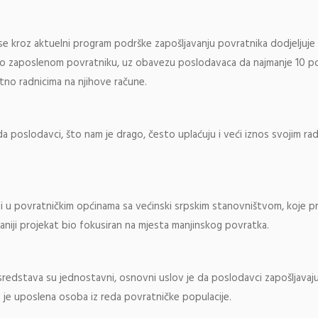
se kroz aktuelni program podrške zapošljavanju povratnika dodjeljuje
o zaposlenom povratniku, uz obavezu poslodavaca da najmanje 10 po
tno radnicima na njihove račune.
a poslodavci, što nam je drago, često uplaćuju i veći iznos svojim rad
 u povratničkim općinama sa većinski srpskim stanovništvom, koje p
aniji projekat bio fokusiran na mjesta manjinskog povratka.
u sredstava su jednostavni, osnovni uslov je da poslodavci zapošljavaj
je uposlena osoba iz reda povratničke populacije.