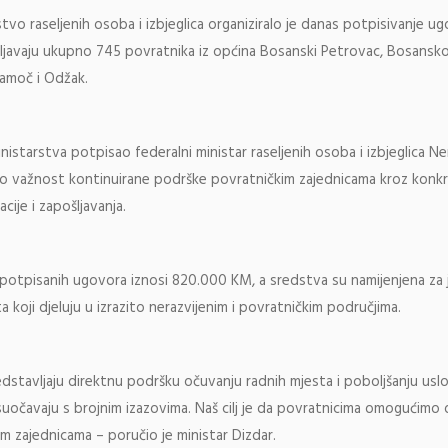
tvo raseljenih osoba i izbjeglica organiziralo je danas potpisivanje u
ošljavaju ukupno 745 povratnika iz općina Bosanski Petrovac, Bosansk
lamoč i Odžak.
istarstva potpisao federalni ministar raseljenih osoba i izbjeglica Neri
ao važnost kontinuirane podrške povratničkim zajednicama kroz konk
cije i zapošljavanja.
potpisanih ugovora iznosi 820.000 KM, a sredstva su namijenjena za 
a koji djeluju u izrazito nerazvijenim i povratničkim područjima.
dstavljaju direktnu podršku očuvanju radnih mjesta i poboljšanju usl
suočavaju s brojnim izazovima. Naš cilj je da povratnicima omogućim
vim zajednicama – poručio je ministar Dizdar.