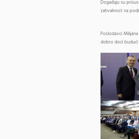
Događaju su prisustv
zahvalnost na podrš
Poslodavci Milijana
dobro doći budući d