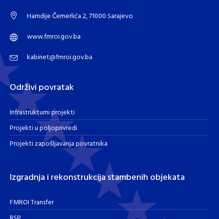
Hamdije Čemerlića 2, 71000 Sarajevo
www.fmroi.gov.ba
kabinet@fmroi.gov.ba
Održivi povratak
Infrastrukturni projekti
Projekti u poljoprivredi
Projekti zapošljavanja povratnika
Izgradnja i rekonstrukcija stambenih objekata
FMROI Transfer
RSP