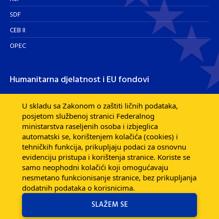
SDF
CEB II
OPEC
Humanitarna djelatnost i EU fondovi
Humanitarna djelatnost
U skladu sa Zakonom o zaštiti ličnih podataka,
posjetom službenoj stranici Federalnog
Razvojna pomoć EU fondova
ministarstva raseljenih osoba i izbjeglica
Dijaspora
automatski se, korištenjem kolačića (cookies) i
tehničkih funkcija, prikupljaju podaci za osnovnu
evidenciju pristupa i korištenja stranice. Koriste se
samo neophodni kolačići koji omogućavaju
nesmetano funkcionisanje stranice, bez prikupljanja
dodatnih podataka o korisnicima.
SLAŽEM SE
Federalno ministarstvo raseljenih osoba i izbjeglica © 2026