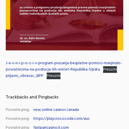
J-a-v-n-i-p-o-z-i-v-program-pruzanja-besplatne-pomoci-manjinsim-
povratnicima-na-podrucje-bh-enitet-Republika-Srpska
Preuzmi
prijavni_obrazac_BPP
Preuzmi
Trackbacks and Pingbacks
Povratni ping:
new online casinos canada
Povratni ping:
https://playcrococode.com/aus
Povratni ping:
fastparicasino.it.com