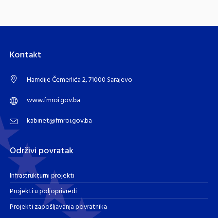
Kontakt
Hamdije Čemerlića 2, 71000 Sarajevo
www.fmroi.gov.ba
kabinet@fmroi.gov.ba
Održivi povratak
Infrastrukturni projekti
Projekti u poljoprivredi
Projekti zapošljavanja povratnika