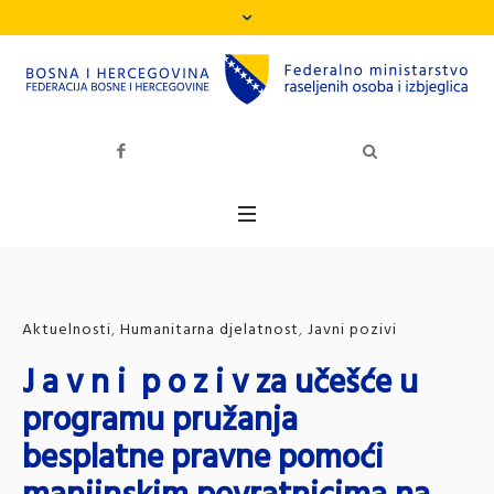
Aktuelnosti
,
Humanitarna djelatnost
,
Javni pozivi
J a v n i p o z i v za učešće u
programu pružanja
besplatne pravne pomoći