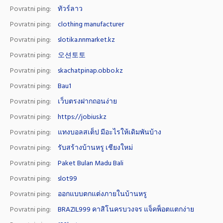
Povratni ping:
ทัวร์ลาว
Povratni ping:
clothing manufacturer
Povratni ping:
slotika.nnmarket.kz
Povratni ping:
오션토토
Povratni ping:
skachatpinap.obbo.kz
Povratni ping:
Bau1
Povratni ping:
เว็บตรงฝากถอนง่าย
Povratni ping:
https://jobius.kz
Povratni ping:
แทงบอลสเต็ป มีอะไรให้เดิมพันบ้าง
Povratni ping:
รับสร้างบ้านหรู เชียงใหม่
Povratni ping:
Paket Bulan Madu Bali
Povratni ping:
slot99
Povratni ping:
ออกแบบตกแต่งภายในบ้านหรู
Povratni ping:
BRAZIL999 คาสิโนครบวงจร แจ็คพ็อตแตกง่าย