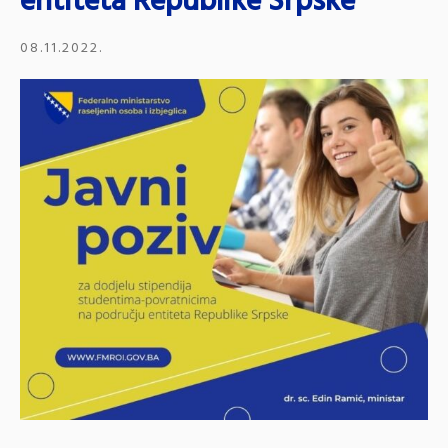
entiteta Republike Srpske
08.11.2022.