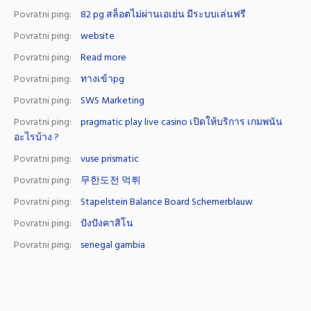
Povratni ping:
82 pg สล็อตไม่ผ่านเอเย่น มีระบบเล่นฟรี
Povratni ping:
website
Povratni ping:
Read more
Povratni ping:
ทางเข้าpg
Povratni ping:
SWS Marketing
Povratni ping:
pragmatic play live casino เปิดให้บริการ เกมพนัน
อะไรบ้าง ?
Povratni ping:
vuse prismatic
Povratni ping:
무한도전 먹튀
Povratni ping:
Stapelstein Balance Board Schemerblauw
Povratni ping:
ปังปังคาสิโน
Povratni ping:
senegal gambia