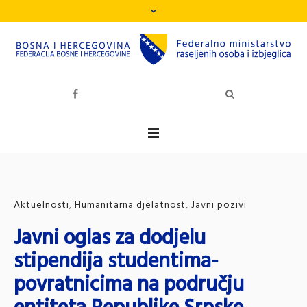
Aktuelnosti
,
Humanitarna djelatnost
,
Javni pozivi
Javni oglas za dodjelu
stipendija studentima-
povratnicima na području