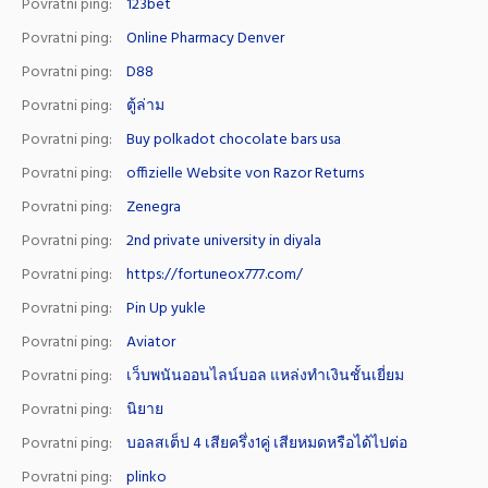
Povratni ping:
123bet
Povratni ping:
Online Pharmacy Denver
Povratni ping:
D88
Povratni ping:
ตู้ล่าม
Povratni ping:
Buy polkadot chocolate bars usa
Povratni ping:
offizielle Website von Razor Returns
Povratni ping:
Zenegra
Povratni ping:
2nd private university in diyala
Povratni ping:
https://fortuneox777.com/
Povratni ping:
Pin Up yukle
Povratni ping:
Aviator
Povratni ping:
เว็บพนันออนไลน์บอล แหล่งทำเงินชั้นเยี่ยม
Povratni ping:
นิยาย
Povratni ping:
บอลสเต็ป 4 เสียครึ่ง1คู่ เสียหมดหรือได้ไปต่อ
Povratni ping:
plinko