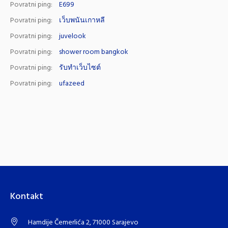
Povratni ping:
E699
Povratni ping:
เว็บพนันเกาหลี
Povratni ping:
juvelook
Povratni ping:
shower room bangkok
Povratni ping:
รับทำเว็บไซต์
Povratni ping:
ufazeed
Kontakt
Hamdije Čemerlića 2, 71000 Sarajevo