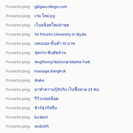
Povratni ping:
giligiacollege.com
Povratni ping:
เกม ใหม่ pg
Povratni ping:
เว็บสล็อตใหม่ล่าสุด
Povratni ping:
1st Private University in diyala
Povratni ping:
แทงบอล ขั้นต่ำ 10 บาท
Povratni ping:
ชุดกระชับสัดส่วน
Povratni ping:
Angthong National Marine Park
Povratni ping:
massage Bangkok
Povratni ping:
shake
Povratni ping:
มาทำความรู้จักกับ เว็บซื้อหวย 24 ชม.
Povratni ping:
รีวิวเกมสล็อต
Povratni ping:
ทัวร์ธุรกิจจีน
Povratni ping:
lucabet
Povratni ping:
endolift