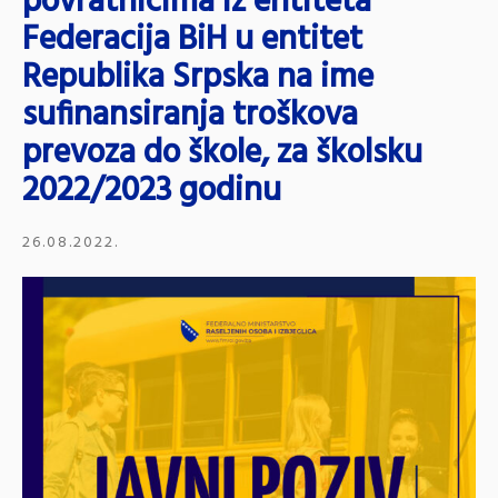
povratnicima iz entiteta
Federacija BiH u entitet
Republika Srpska na ime
sufinansiranja troškova
prevoza do škole, za školsku
2022/2023 godinu
26.08.2022.