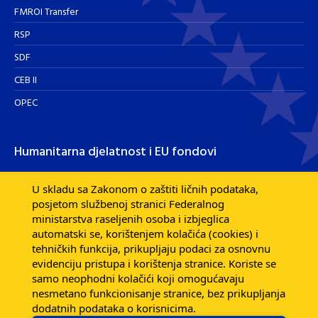
FMROI Transfer
RSP
SDF
CEB II
OPEC
Humanitarna djelatnost i EU fondovi
Humanitarna djelatnost
U skladu sa Zakonom o zaštiti ličnih podataka,
posjetom službenoj stranici Federalnog
Razvojna pomoć EU fondova
ministarstva raseljenih osoba i izbjeglica
Dijaspora
automatski se, korištenjem kolačića (cookies) i
tehničkih funkcija, prikupljaju podaci za osnovnu
evidenciju pristupa i korištenja stranice. Koriste se
samo neophodni kolačići koji omogućavaju
nesmetano funkcionisanje stranice, bez prikupljanja
dodatnih podataka o korisnicima.