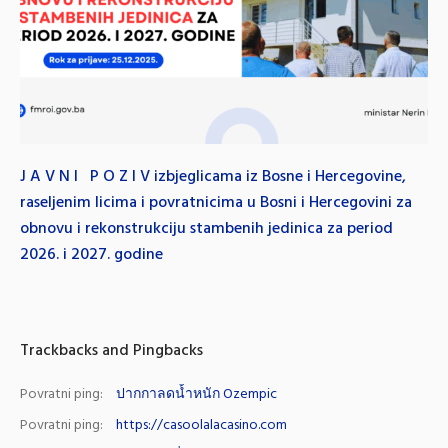
J A V N I P O Z I V izbjeglicama iz Bosne i Hercegovine,
raseljenim licima i povratnicima u Bosni i Hercegovini za
obnovu i rekonstrukciju stambenih jedinica za period
2026. i 2027. godine
Trackbacks and Pingbacks
Povratni ping:
ปากกาลดน้ำหนัก Ozempic
Povratni ping:
https://casoolalacasino.com