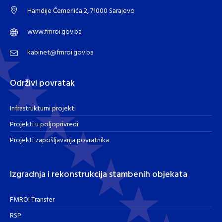
Hamdije Čemerlića 2, 71000 Sarajevo
www.fmroi.gov.ba
kabinet@fmroi.gov.ba
Održivi povratak
Infrastrukturni projekti
Projekti u poljoprivredi
Projekti zapošljavanja povratnika
Izgradnja i rekonstrukcija stambenih objekata
FMROI Transfer
RSP