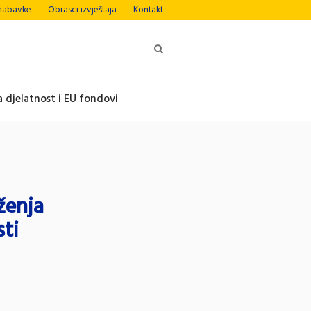
nabavke
Obrasci izvještaja
Kontakt
 djelatnost i EU fondovi
ženja
sti