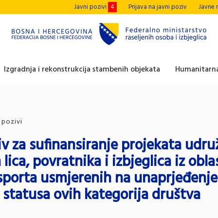
Javni pozivi
4
Prijava na javni poziv
Javne 
Izgradnja i rekonstrukcija stambenih objekata
Humanitarna
 pozivi
iv za sufinansiranje projekata udru
 lica, povratnika i izbjeglica iz obla
 sporta usmjerenih na unaprjeđenje
i statusa ovih kategorija društva