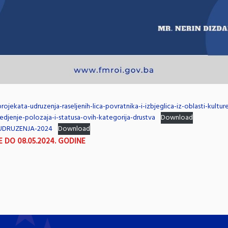
projekata-udruzenja-raseljenih-lica-povratnika-i-izbjeglica-iz-oblasti-kultur
edjenje-polozaja-i-statusa-ovih-kategorija-drustva
Download
UDRUZENJA-2024
Download
E DO 08.05.2024. GODINE