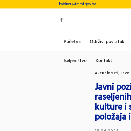
kabinet@fmroi.gov.ba
Početna
Održivi povratak
Iseljeništvo
Kontakt
Aktuelnosti
,
Javni
Javni poz
raseljenih
kulture i
položaja 
19.04.2024.