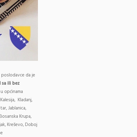
e poslodavce da je
sa ili bez
i u općinama
alesija, Kladanj,
ar, Jablanica,
 Bosanska Krupa,
ljak, Kreševo, Doboj
ne