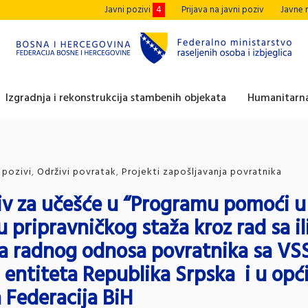
Javni pozivi
4
Prijava na javni poziv
Javne 
Izgradnja i rekonstrukcija stambenih objekata
Humanitarna
 pozivi
,
Održivi povratak
,
Projekti zapošljavanja povratnika
iv za učešće u “Programu pomoći u
u pripravničkog staža kroz rad sa il
a radnog odnosa povratnika sa VS
entiteta Republika Srpska i u op
a Federacija BiH