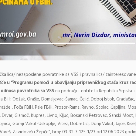
čka lica/ nezaposlene povratnike sa VSS i pravna lica/ zainteresovan
šće u “Programu pomoći u obavljanju pripravničkog staža kroz rad 
g odnosa povratnika sa VSS
na području entiteta Republika Srpska 
ja BiH: Odžak, Orašje, Domaljevac-Šamac, Čelić, Doboj Istok, Gradačac, K
žde , Foča FBiH, Pale FBiH, Prozor-Rama, Ravno, Stolac, Čapljina, Most
Drvar, Glamoč, Kupres, Livno, Ključ, Bosanski Petrovac, Sanski Most,
jnica, Gornji Vakuf-Uskoplje, Vitez, Dobretići, Donji Vakuf, Jajce, Kise
 Vareš, Zavidovići i Žepče”, broj: 03-32-3-125-1/23 od 12.06.2023 godi