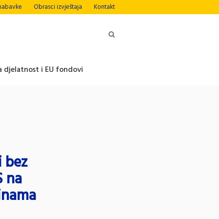
nabavke
Obrasci izvještaja
Kontakt
 djelatnost i EU fondovi
i bez
S na
ćinama