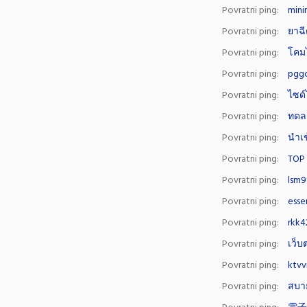
Povratni ping:
mini
Povratni ping:
ยาฉ
Povratni ping:
โคม
Povratni ping:
pgg
Povratni ping:
ไซด์
Povratni ping:
ทดลอ
Povratni ping:
นำเข
Povratni ping:
TOP 
Povratni ping:
lsm
Povratni ping:
esse
Povratni ping:
rkk4
Povratni ping:
เว็
Povratni ping:
ktvv
Povratni ping:
สบา