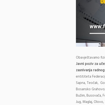
Obavještavamo fizi
Javni poziv za uče
zasnivanja radno
entititeta Federaci
Sapna, Teočak, Gora
Bosansko Grahovo, 
Bužim, Busovača, Fo
Jug, Maglaj, Olovo,