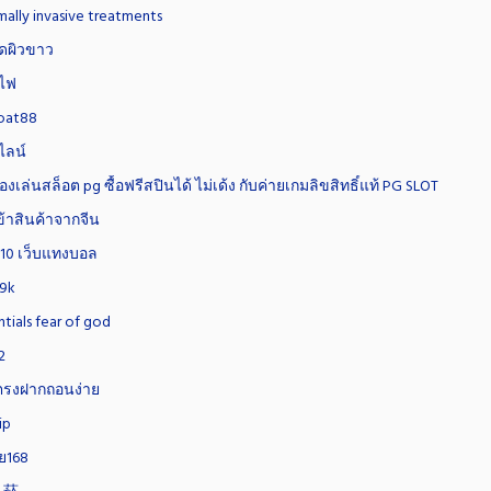
mally invasive treatments
ีดผิวขาว
ไฟ
oat88
ไลน์
งเล่นสล็อต pg ซื้อฟรีสปินได้ ไม่เด้ง กับค่ายเกมลิขสิทธิ์แท้ PG SLOT
้าสินค้าจากจีน
10 เว็บแทงบอล
99k
ntials fear of god
2
บตรงฝากถอนง่าย
ip
ย168