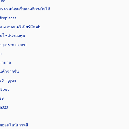
 菸
r24h สล็อตเว็บตรงที่วางใจได้
 fireplaces
เกจ ดูบอลพรีเมียร์ลีก ais
นไชส์น่าลงทุน
vegas seo expert
o
ยาบาล
สินค้าจากจีน
Fu Xingyun
89bet
89
ma323
อตออนไลน์เกาหลี