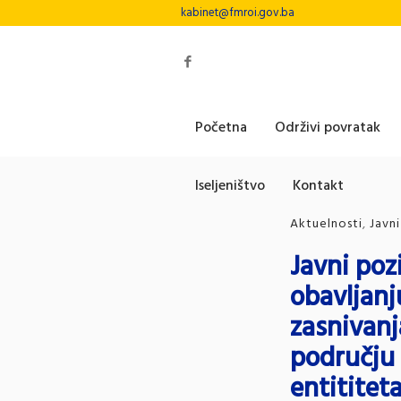
kabinet@fmroi.gov.ba
Početna
Održivi povratak
Iseljeništvo
Kontakt
Aktuelnosti
,
Javni
Javni poz
obavljanj
zasnivanj
području 
entititet