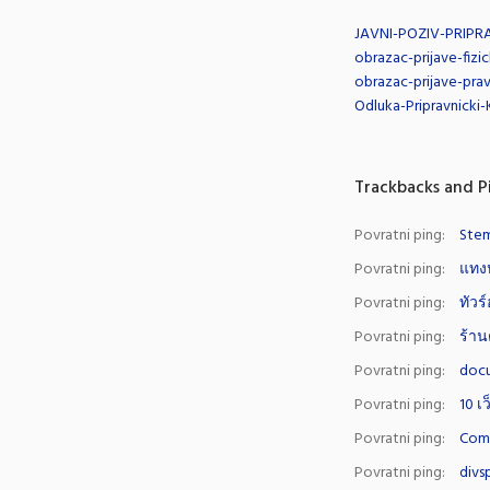
JAVNI-POZIV-PRIPR
obrazac-prijave-fizic
obrazac-prijave-prav
Odluka-Pripravnicki
Trackbacks and P
Povratni ping:
Stem
Povratni ping:
แทง
Povratni ping:
ทัวร
Povratni ping:
ร้าน
Povratni ping:
doc
Povratni ping:
10 เ
Povratni ping:
Comu
Povratni ping:
divs