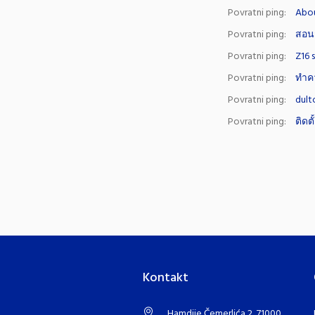
Povratni ping:
Abo
Povratni ping:
สอน
Povratni ping:
Z16 
Povratni ping:
ทำคว
Povratni ping:
dult
Povratni ping:
ติดตั
Kontakt
Hamdije Čemerlića 2, 71000