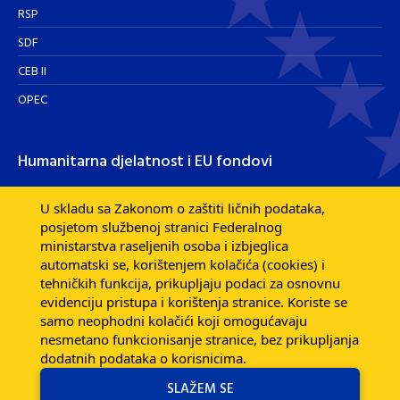
RSP
SDF
CEB II
OPEC
Humanitarna djelatnost i EU fondovi
Humanitarna djelatnost
U skladu sa Zakonom o zaštiti ličnih podataka,
posjetom službenoj stranici Federalnog
Razvojna pomoć EU fondova
ministarstva raseljenih osoba i izbjeglica
Dijaspora
automatski se, korištenjem kolačića (cookies) i
tehničkih funkcija, prikupljaju podaci za osnovnu
evidenciju pristupa i korištenja stranice. Koriste se
samo neophodni kolačići koji omogućavaju
nesmetano funkcionisanje stranice, bez prikupljanja
dodatnih podataka o korisnicima.
SLAŽEM SE
Federalno ministarstvo raseljenih osoba i izbjeglica © 2026