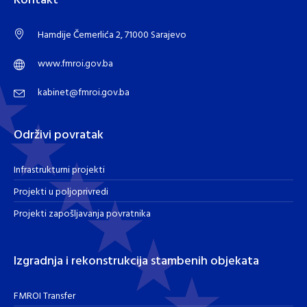
Kontakt
Hamdije Čemerlića 2, 71000 Sarajevo
www.fmroi.gov.ba
kabinet@fmroi.gov.ba
Održivi povratak
Infrastrukturni projekti
Projekti u poljoprivredi
Projekti zapošljavanja povratnika
Izgradnja i rekonstrukcija stambenih objekata
FMROI Transfer