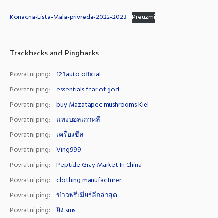
Konacna-Lista-Mala-privreda-2022-2023
Preuzmi
Trackbacks and Pingbacks
Povratni ping:
123auto official
Povratni ping:
essentials fear of god
Povratni ping:
buy Mazatapec mushrooms Kiel
Povratni ping:
แทงบอลเกาหลี
Povratni ping:
เครื่องชีล
Povratni ping:
Ving999
Povratni ping:
Peptide Gray Market In China
Povratni ping:
clothing manufacturer
Povratni ping:
ข่าวพรีเมียร์ลีกล่าสุด
Povratni ping:
ยิง sms