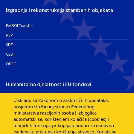
Izgradnja i rekonstrukcija stambenih objekata
FMROI Transfer
RSP
SDF
CEB II
OPEC
Humanitarna djelatnost i EU fondovi
Humanitarna djelatnost
U skladu sa Zakonom o zaštiti ličnih podataka,
posjetom službenoj stranici Federalnog
Razvojna pomoć EU fondova
ministarstva raseljenih osoba i izbjeglica
Dijaspora
automatski se, korištenjem kolačića (cookies) i
tehničkih funkcija, prikupljaju podaci za osnovnu
evidenciju pristupa i korištenja stranice. Koriste se