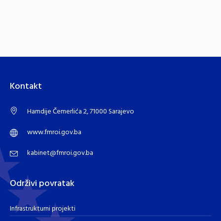
Kontakt
Hamdije Čemerlića 2, 71000 Sarajevo
www.fmroi.gov.ba
kabinet@fmroi.gov.ba
Održivi povratak
Infrastrukturni projekti