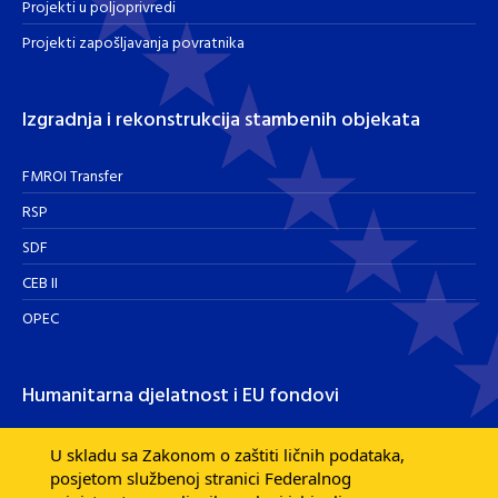
Projekti u poljoprivredi
Projekti zapošljavanja povratnika
Izgradnja i rekonstrukcija stambenih objekata
FMROI Transfer
RSP
SDF
CEB II
OPEC
Humanitarna djelatnost i EU fondovi
Humanitarna djelatnost
U skladu sa Zakonom o zaštiti ličnih podataka,
posjetom službenoj stranici Federalnog
Razvojna pomoć EU fondova