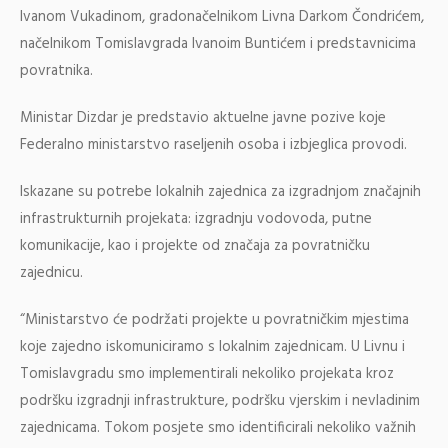
Ivanom Vukadinom, gradonačelnikom Livna Darkom Čondrićem,
načelnikom Tomislavgrada Ivanoim Buntićem i predstavnicima
povratnika.
Ministar Dizdar je predstavio aktuelne javne pozive koje
Federalno ministarstvo raseljenih osoba i izbjeglica provodi.
Iskazane su potrebe lokalnih zajednica za izgradnjom značajnih
infrastrukturnih projekata: izgradnju vodovoda, putne
komunikacije, kao i projekte od značaja za povratničku
zajednicu.
“Ministarstvo će podržati projekte u povratničkim mjestima
koje zajedno iskomuniciramo s lokalnim zajednicam. U Livnu i
Tomislavgradu smo implementirali nekoliko projekata kroz
podršku izgradnji infrastrukture, podršku vjerskim i nevladinim
zajednicama. Tokom posjete smo identificirali nekoliko važnih