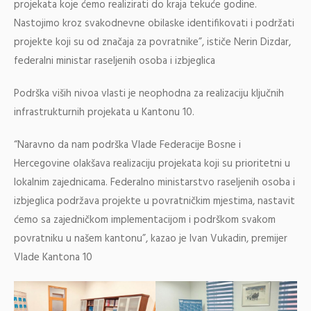
projekata koje ćemo realizirati do kraja tekuće godine.
Nastojimo kroz svakodnevne obilaske identifikovati i podržati
projekte koji su od značaja za povratnike”, ističe Nerin Dizdar,
federalni ministar raseljenih osoba i izbjeglica
Podrška viših nivoa vlasti je neophodna za realizaciju ključnih
infrastrukturnih projekata u Kantonu 10.
“Naravno da nam podrška Vlade Federacije Bosne i
Hercegovine olakšava realizaciju projekata koji su prioritetni u
lokalnim zajednicama. Federalno ministarstvo raseljenih osoba i
izbjeglica podržava projekte u povratničkim mjestima, nastavit
ćemo sa zajedničkom implementacijom i podrškom svakom
povratniku u našem kantonu”, kazao je Ivan Vukadin, premijer
Vlade Kantona 10