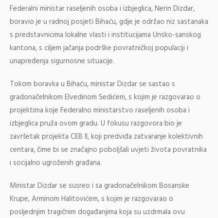
Federalni ministar raseljenih osoba i izbjeglica, Nerin Dizdar,
boravio je u radnoj posjeti Bihaću, gdje je održao niz sastanaka
s predstavnicima lokalne vlasti i institucijama Unsko-sanskog
kantona, s ciljem jačanja podrške povratničkoj populaciji i
unapređenja sigurnosne situacije.
Tokom boravka u Bihaću, ministar Dizdar se sastao s
gradonačelnikom Elvedinom Sedićem, s kojim je razgovarao o
projektima koje Federalno ministarstvo raseljenih osoba i
izbjeglica pruža ovom gradu. U fokusu razgovora bio je
završetak projekta CEB II, koji predviđa zatvaranje kolektivnih
centara, čime bi se značajno poboljšali uvjeti života povratnika
i socijalno ugroženih građana.
Ministar Dizdar se susreo i sa gradonačelnikom Bosanske
Krupe, Arminom Halitovićem, s kojim je razgovarao o
posljednjim tragičnim događanjima koja su uzdrmala ovu