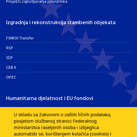
Projekti zapošljavanja povratnika
Izgradnja i rekonstrukcija stambenih objekata
FMROI Transfer
RSP
SDF
CEB II
OPEC
Humanitarna djelatnost i EU fondovi
Humanitarna djelatnost
U skladu sa Zakonom o zaštiti ličnih podataka,
posjetom službenoj stranici Federalnog
Razvojna pomoć EU fondova
ministarstva raseljenih osoba i izbjeglica
Dijaspora
automatski se, korištenjem kolačića (cookies) i