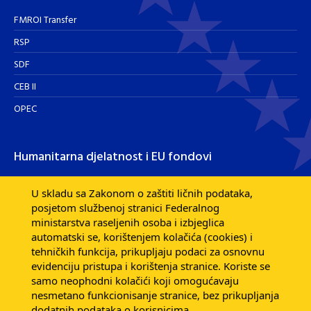
FMROI Transfer
RSP
SDF
CEB II
OPEC
Humanitarna djelatnost i EU fondovi
Humanitarna djelatnost
U skladu sa Zakonom o zaštiti ličnih podataka,
posjetom službenoj stranici Federalnog
Razvojna pomoć EU fondova
ministarstva raseljenih osoba i izbjeglica
Dijaspora
automatski se, korištenjem kolačića (cookies) i
tehničkih funkcija, prikupljaju podaci za osnovnu
evidenciju pristupa i korištenja stranice. Koriste se
samo neophodni kolačići koji omogućavaju
nesmetano funkcionisanje stranice, bez prikupljanja
dodatnih podataka o korisnicima.