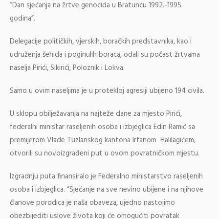
“Dan sjećanja na žrtve genocida u Bratuncu 1992.-1995.
godina”.
Delegacije političkih, vjerskih, boračkih predstavnika, kao i
udruženja šehida i poginulih boraca, odali su počast žrtvama
naselja Pirići, Sikirići, Poloznik i Lokva.
Samo u ovim naseljima je u protekloj agresiji ubijeno 194 civila.
U sklopu obilježavanja na najteže dane za mjesto Pirići,
federalni ministar raseljenih osoba i izbjeglica Edin Ramić sa
premijerom Vlade Tuzlanskog kantona Irfanom Halilagićem,
otvorili su novoizgrađeni put u ovom povratničkom mjestu.
Izgradnju puta finansiralo je Federalno ministarstvo raseljenih
osoba i izbjeglica. “Sjećanje na sve nevino ubijene i na njihove
članove porodica je naša obaveza, ujedno nastojimo
obezbijediti uslove života koji će omogućiti povratak