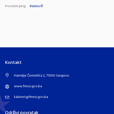
Povratni ping:
ต่อผมแท้
Kontakt
Hamdije Čemerlića 2, 71000 Sarajevo
www.fmroi.gov.ba
kabinet@fmroi.gov.ba
Održivi povratak