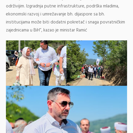
održivijim. Izgradnja putne infrastrukture, podrška mladima,
ekonomski razvoj i umrežavanje bh. dijaspore sa bh.
institucijama može biti dodatni pokretač i snaga povratničkim
zajednicama u BiH”, kazao je ministar Ramić