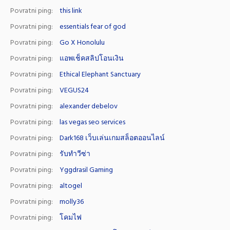
Povratni ping:
this link
Povratni ping:
essentials fear of god
Povratni ping:
Go X Honolulu
Povratni ping:
แอพเช็คสลิปโอนเงิน
Povratni ping:
Ethical Elephant Sanctuary
Povratni ping:
VEGUS24
Povratni ping:
alexander debelov
Povratni ping:
las vegas seo services
Povratni ping:
Dark168 เว็บเล่นเกมสล็อตออนไลน์
Povratni ping:
รับทำวีซ่า
Povratni ping:
Yggdrasil Gaming
Povratni ping:
altogel
Povratni ping:
molly36
Povratni ping:
โคมไฟ