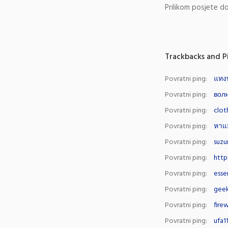
Prilikom posjete do
Trackbacks and P
Povratni ping:
แทง
Povratni ping:
волн
Povratni ping:
clot
Povratni ping:
หาแม
Povratni ping:
suzu
Povratni ping:
http
Povratni ping:
esse
Povratni ping:
geek
Povratni ping:
fire
Povratni ping:
ufa1