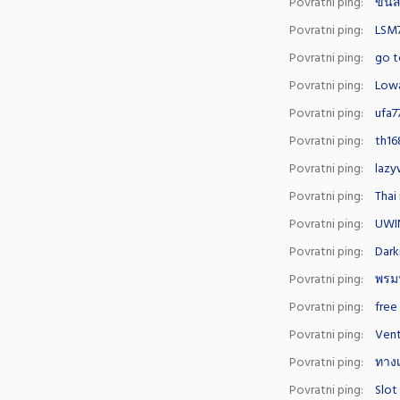
Povratni ping:
ขนส
Povratni ping:
LSM
Povratni ping:
go t
Povratni ping:
Low
Povratni ping:
ufa7
Povratni ping:
th16
Povratni ping:
lazy
Povratni ping:
Thai
Povratni ping:
UWIN
Povratni ping:
Dark
Povratni ping:
พรมป
Povratni ping:
free
Povratni ping:
Vent
Povratni ping:
ทาง
Povratni ping:
Slot