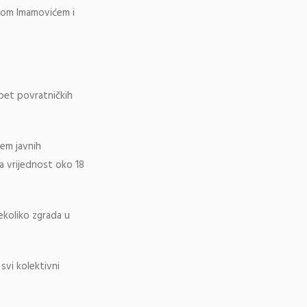
tom Imamovićem i
.
 pet povratničkih
tem javnih
na vrijednost oko 18
nekoliko zgrada u
svi kolektivni