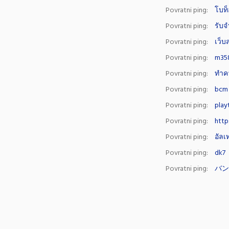
Povratni ping:
โบท
Povratni ping:
รับจ
Povratni ping:
เว็บ
Povratni ping:
m35
Povratni ping:
ทำคว
Povratni ping:
bcm a
Povratni ping:
play
Povratni ping:
http
Povratni ping:
อัลเ
Povratni ping:
dk7
Povratni ping:
バ