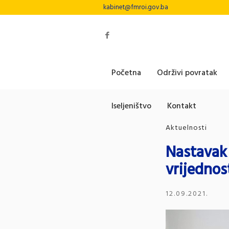
kabinet@fmroi.gov.ba
Početna
Održivi povratak
Iseljeništvo
Kontakt
Aktuelnosti
Nastavak 
vrijednos
12.09.2021.