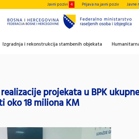
Javni pozivi
4
Prijava na javni poziv
Javne 
Izgradnja i rekonstrukcija stambenih objekata
Humanitarna
realizacije projekata u BPK ukupn
ti oko 18 miliona KM