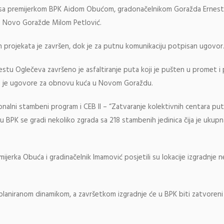
o sa premijerkom BPK Aidom Obućom, gradonačelnikom Goražda Ernes
e Novo Goražde Milom Petlović.
ih projekata je završen, dok je za putnu komunikaciju potpisan ugovor
stu Oglečeva završeno je asfaltiranje puta koji je pušten u promet i
o je ugovore za obnovu kuća u Novom Goraždu.
nalni stambeni program i CEB II – “Zatvaranje kolektivnih centara pu
u BPK se gradi nekoliko zgrada sa 218 stambenih jedinica čija je ukup
mijerka Obuća i gradinačelnik Imamović posjetili su lokacije izgradnje 
planiranom dinamikom, a završetkom izgradnje će u BPK biti zatvoreni 