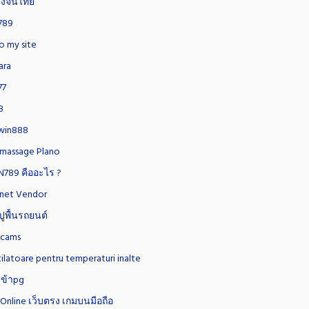
่งจีนไทย
789
o my site
ara
77
8
win888
 massage Plano
789 คืออะไร ?
net Vendor
ูพื้นรถยนต์
 cams
ilatoare pentru temperaturi inalte
เข้าpg
 Online เว็บตรง เกมบนมือถือ