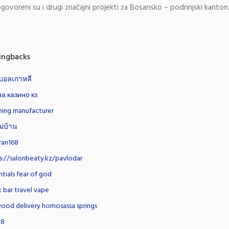
govoreni su i drugi značajni projekti za Bosansko – podrinjski kanton
ingbacks
บอลเกาหลี
а казино кз
hing manufacturer
่บ้าน
ran168
s://salonbeaty.kz/pavlodar
ntials fear of god
 bar travel vape
wood delivery homosassa springs
18