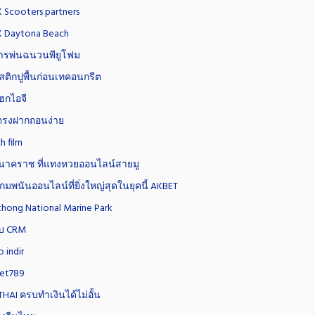
 Scooters partners
X Daytona Beach
การพ่นฉนวนพียูโฟม
ติกปูพื้นก่อนเทคอนกรีต
ฮกไอจี
บตรงฝากถอนง่าย
h film
นาคราช ที่แทงหวยออนไลน์สายมู
เกมพนันออนไลน์ที่ยิ่งใหญ่สุดในยุคนี้ AKBET
hong National Marine Park
บ CRM
o indir
bet789
HAI ครบทำเงินได้ไม่อั้น