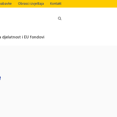
nabavke
Obrasci izvještaja
Kontakt
 djelatnost i EU fondovi
e