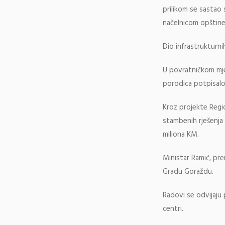
prilikom se sasta
načelnicom opštin
Dio infrastrukturn
U povratničkom mje
porodica potpisal
Kroz projekte Regio
stambenih rješenja 
miliona KM.
Ministar Ramić, pre
Gradu Goraždu.
Radovi se odvijaju 
centri.