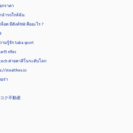
็อกราคา
ำนำรถใกล้ฉัน
สล็อต มีตังค์168 คืออะไร ?
8
ามรู้จัก Saba sport
r15 rifles
tech ค่ายคาสิโนระดับโลก
s://stealthex.io
ทอร่า
ンコク不動産