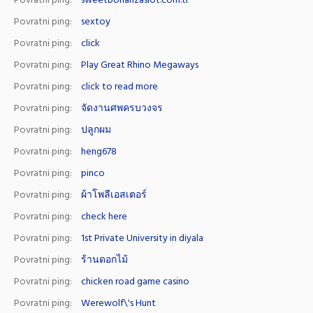
Povratni ping:
sweetbonanzaslot.com.tr
Povratni ping:
sextoy
Povratni ping:
click
Povratni ping:
Play Great Rhino Megaways
Povratni ping:
click to read more
Povratni ping:
จัดงานศพครบวงจร
Povratni ping:
ปลูกผม
Povratni ping:
heng678
Povratni ping:
pinco
Povratni ping:
ผ้าโพลีเอสเตอร์
Povratni ping:
check here
Povratni ping:
1st Private University in diyala
Povratni ping:
ร้านดอกไม้
Povratni ping:
chicken road game casino
Povratni ping:
Werewolf\'s Hunt