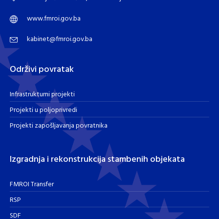
www.fmroi.gov.ba
kabinet@fmroi.gov.ba
Održivi povratak
Infrastrukturni projekti
Projekti u poljoprivredi
Projekti zapošljavanja povratnika
Izgradnja i rekonstrukcija stambenih objekata
FMROI Transfer
RSP
SDF