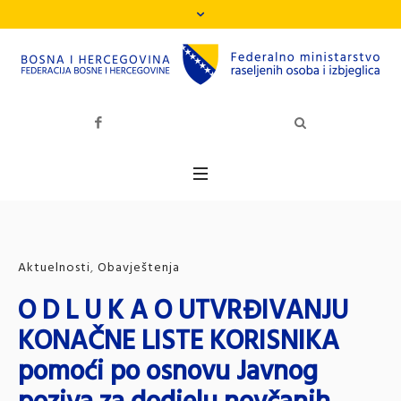
Aktuelnosti
,
Obavještenja
O D L U K A O UTVRĐIVANJU
KONAČNE LISTE KORISNIKA
pomoći po osnovu Javnog