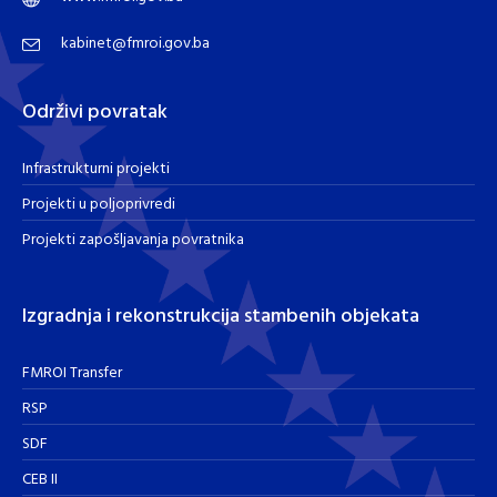
kabinet@fmroi.gov.ba
Održivi povratak
Infrastrukturni projekti
Projekti u poljoprivredi
Projekti zapošljavanja povratnika
Izgradnja i rekonstrukcija stambenih objekata
FMROI Transfer
RSP
SDF
CEB II