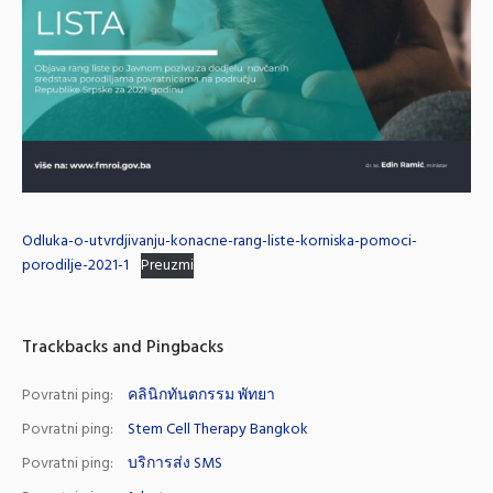
Odluka-o-utvrdjivanju-konacne-rang-liste-korniska-pomoci-
porodilje-2021-1
Preuzmi
Trackbacks and Pingbacks
Povratni ping:
คลินิกทันตกรรม พัทยา
Povratni ping:
Stem Cell Therapy Bangkok
Povratni ping:
บริการส่ง SMS