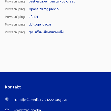
Povratni ping:
best escape from tarkov cheat
Povratni ping:
Opana 20 mg precio
Povratni ping:
ufa191
Povratni ping:
dultogel gacor
Povratni ping:
ชุดเครื่องเสียงกลางแจ้ง
Kontakt
Hamdije Čemerlića 2, 71000 Sarajevo
www.fmroi.gov.ba