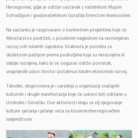
Hercegovine, gdje je održan sastanak s načelnikom Mujom
Sofradžijom i gradonačelnikom Goražda Ernestom Imamovićem.
Na sastanku je razgovarano o konkretnim projektima koje će
Ministarstvo podržati, s posebnim naglaskom na ravnomjeran
razvoj svih lokalnih zajednica. Istaknuta je potreba za
dodatnom pažnjom prema područjima koja su nerazvijena ili
slabije razvijena, kako bi se osigurao održiv povratak,
unaprijedili uslovi života i potaknuo lokalni ekonomski razvoj.
Također, dogovorena je i saradnja u organizaciji značajnih
kulturnih i drugih manifestacija koje će uskoro biti održane u
Ustikolini i Goraždu. Ove aktivnosti imaju za cilj njegovanje
kulture sjećanja i jačanje veza sa bosanskohercegovačkim
iseljeništvom.