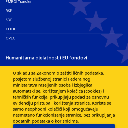
FMROI Transfer
RSP
SDF
CEB II
OPEC
Humanitarna djelatnost i EU fondovi
Humanitarna djelatnost
U skladu sa Zakonom o zaštiti ličnih podataka,
posjetom službenoj stranici Federalnog
Razvojna pomoć EU fondova
ministarstva raseljenih osoba i izbjeglica
Dijaspora
automatski se, korištenjem kolačića (cookies) i
tehničkih funkcija, prikupljaju podaci za osnovnu
evidenciju pristupa i korištenja stranice. Koriste se
samo neophodni kolačići koji omogućavaju
nesmetano funkcionisanje stranice, bez prikupljanja
dodatnih podataka o korisnicima.