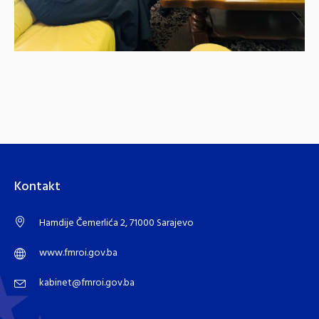
Kontakt
Hamdije Čemerlića 2, 71000 Sarajevo
www.fmroi.gov.ba
kabinet@fmroi.gov.ba