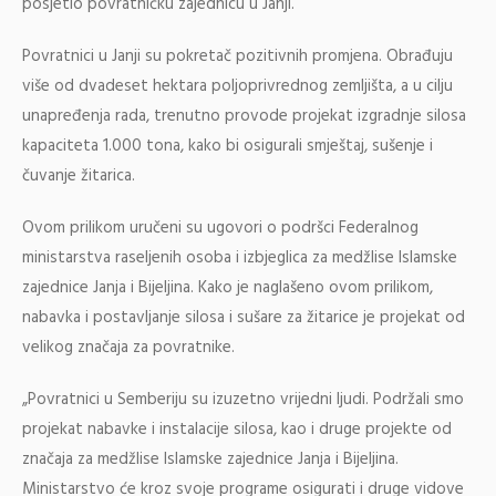
posjetio povratničku zajednicu u Janji.
Povratnici u Janji su pokretač pozitivnih promjena. Obrađuju
više od dvadeset hektara poljoprivrednog zemljišta, a u cilju
unapređenja rada, trenutno provode projekat izgradnje silosa
kapaciteta 1.000 tona, kako bi osigurali smještaj, sušenje i
čuvanje žitarica.
Ovom prilikom uručeni su ugovori o podršci Federalnog
ministarstva raseljenih osoba i izbjeglica za medžlise Islamske
zajednice Janja i Bijeljina. Kako je naglašeno ovom prilikom,
nabavka i postavljanje silosa i sušare za žitarice je projekat od
velikog značaja za povratnike.
„Povratnici u Semberiju su izuzetno vrijedni ljudi. Podržali smo
projekat nabavke i instalacije silosa, kao i druge projekte od
značaja za medžlise Islamske zajednice Janja i Bijeljina.
Ministarstvo će kroz svoje programe osigurati i druge vidove