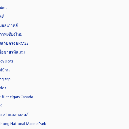
hbet
ลค์
บอลเกาหลี
ภาพเชียงใหม่
ตเว็บตรง BRC123
ซื้อขายรหัสเกม
cy slots
่บ้าน
ng trip
slot
 filler cigars Canada
89
่องเป่าแอลกอฮอล์
hong National Marine Park