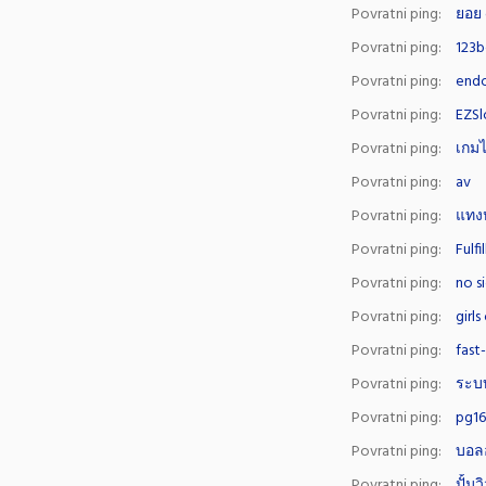
Povratni ping:
ยอย 
Povratni ping:
123b
Povratni ping:
endo
Povratni ping:
EZS
Povratni ping:
เกมไ
Povratni ping:
av
Povratni ping:
แทง
Povratni ping:
Fulf
Povratni ping:
no s
Povratni ping:
girl
Povratni ping:
fast
Povratni ping:
ระบ
Povratni ping:
pg1
Povratni ping:
บอลอ
Povratni ping:
ปั้ม