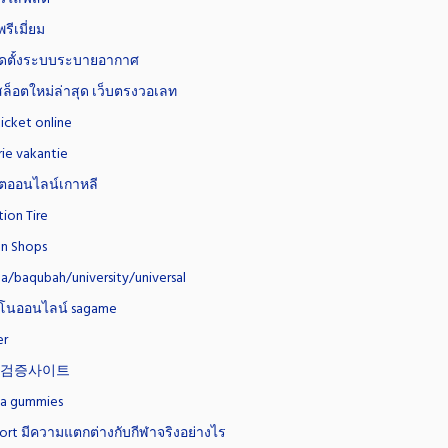
รีเมี่ยม
ติดตั้งระบบระบายอากาศ
สล็อตใหม่ล่าสุด เว็บตรงวอเลท
ticket online
ie vakantie
อตออนไลน์เกาหลี
tion Tire
n Shops
la/baqubah/university/universal
ิโนออนไลน์ sagame
er
튀검증사이트
ha gummies
ort มีความแตกต่างกับกีฬาจริงอย่างไร