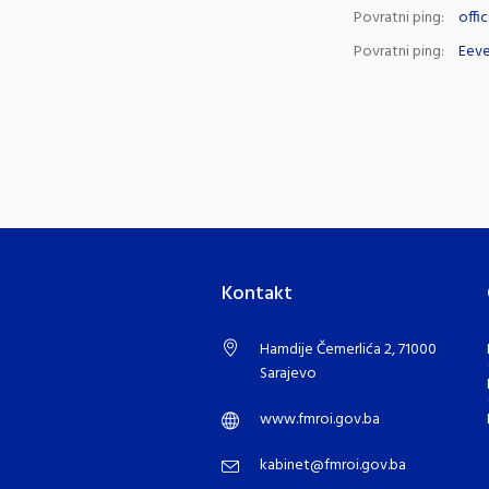
Povratni ping:
offi
Povratni ping:
Eev
Kontakt
Hamdije Čemerlića 2, 71000
Sarajevo
www.fmroi.gov.ba
kabinet@fmroi.gov.ba