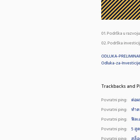
Podrška u razvoju
Podrška investici
ODLUKA-PRELIMINA
Odluka-za-Investic
Trackbacks and P
Povratni ping:
ต่อผ
Povratni ping:
ทำคว
Povratni ping:
ฟิลเ
Povratni ping:
5 สู
Povratni ping:
สล็