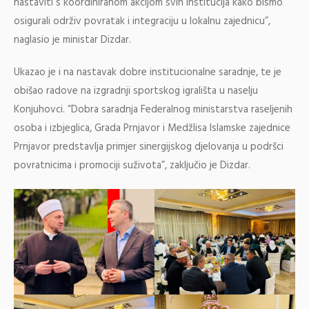
nastaviti s koordiniranom akcijom svih institucija kako bismo
osigurali održiv povratak i integraciju u lokalnu zajednicu”,
naglasio je ministar Dizdar.
Ukazao je i na nastavak dobre institucionalne saradnje, te je
obišao radove na izgradnji sportskog igrališta u naselju
Konjuhovci. “Dobra saradnja Federalnog ministarstva raseljenih
osoba i izbjeglica, Grada Prnjavor i Medžlisa Islamske zajednice
Prnjavor predstavlja primjer sinergijskog djelovanja u podršci
povratnicima i promociji suživota”, zaključio je Dizdar.