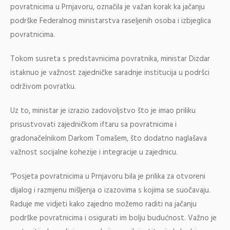
povratnicima u Prnjavoru, označila je važan korak ka jačanju
podrške Federalnog ministarstva raseljenih osoba i izbjeglica
povratnicima.
Tokom susreta s predstavnicima povratnika, ministar Dizdar
istaknuo je važnost zajedničke saradnje institucija u podršci
održivom povratku.
Uz to, ministar je izrazio zadovoljstvo što je imao priliku
prisustvovati zajedničkom iftaru sa povratnicima i
gradonačelnikom Darkom Tomašem, što dodatno naglašava
važnost socijalne kohezije i integracije u zajednicu.
“Posjeta povratnicima u Prnjavoru bila je prilika za otvoreni
dijalog i razmjenu mišljenja o izazovima s kojima se suočavaju.
Raduje me vidjeti kako zajedno možemo raditi na jačanju
podrške povratnicima i osigurati im bolju budućnost. Važno je