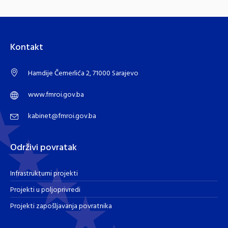
Kontakt
Hamdije Čemerlića 2, 71000 Sarajevo
www.fmroi.gov.ba
kabinet@fmroi.gov.ba
Održivi povratak
Infrastrukturni projekti
Projekti u poljoprivredi
Projekti zapošljavanja povratnika