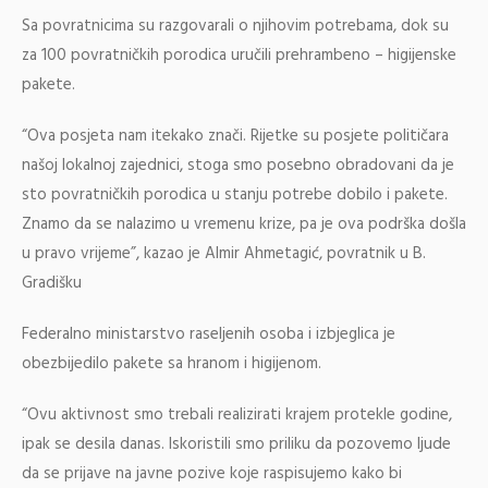
Sa povratnicima su razgovarali o njihovim potrebama, dok su
za 100 povratničkih porodica uručili prehrambeno – higijenske
pakete.
“Ova posjeta nam itekako znači. Rijetke su posjete političara
našoj lokalnoj zajednici, stoga smo posebno obradovani da je
sto povratničkih porodica u stanju potrebe dobilo i pakete.
Znamo da se nalazimo u vremenu krize, pa je ova podrška došla
u pravo vrijeme”, kazao je Almir Ahmetagić, povratnik u B.
Gradišku
Federalno ministarstvo raseljenih osoba i izbjeglica je
obezbijedilo pakete sa hranom i higijenom.
“Ovu aktivnost smo trebali realizirati krajem protekle godine,
ipak se desila danas. Iskoristili smo priliku da pozovemo ljude
da se prijave na javne pozive koje raspisujemo kako bi