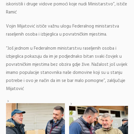
iskoristili i druge vidove pomoći koje nudi Ministarstvo”, ističe
Ramić
Vojin Mijatović ističe važnu ulogu Federalnog ministarstva
raseljenih osoba i izbjeglica u povratničkim mjestima.
“Još jednom u Federalnom ministarstvu raseljenih osoba i
izbjeglica pokazuju da im je podjednako bitan svaki čovjek u
povratničkim mjestima bez obzira gdje žive. Nažalost još uvijek
imamo populacije stanovnika naše domovine koji su u stanju
potrebe i ovo je način da im se bar malo pomogne”, zaključuje
Mijatović