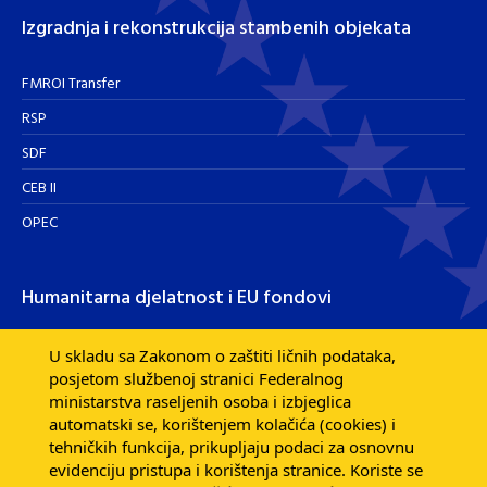
Izgradnja i rekonstrukcija stambenih objekata
FMROI Transfer
RSP
SDF
CEB II
OPEC
Humanitarna djelatnost i EU fondovi
Humanitarna djelatnost
U skladu sa Zakonom o zaštiti ličnih podataka,
posjetom službenoj stranici Federalnog
Razvojna pomoć EU fondova
ministarstva raseljenih osoba i izbjeglica
Dijaspora
automatski se, korištenjem kolačića (cookies) i
tehničkih funkcija, prikupljaju podaci za osnovnu
evidenciju pristupa i korištenja stranice. Koriste se