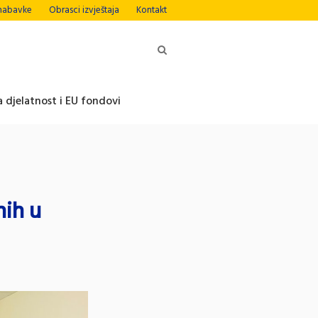
nabavke
Obrasci izvještaja
Kontakt
 djelatnost i EU fondovi
nih u