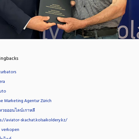
ingbacks
urbators
era
uto
ne Marketing Agentur Zürich
หวยออนไลน์เกาหลี
s://aviator-skachat.kolsaikoldery.kz/
 verkopen