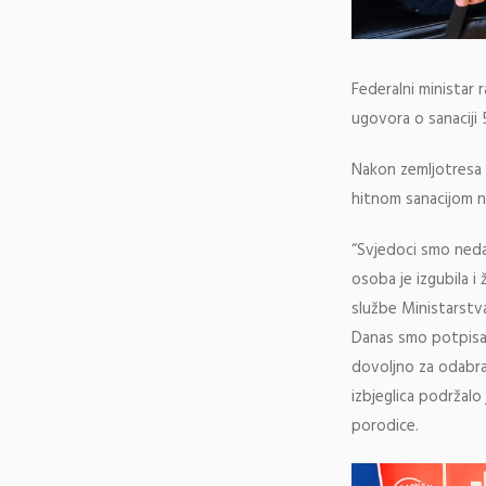
Federalni ministar 
ugovora o sanaciji
Nakon zemljotresa k
hitnom sanacijom n
“Svjedoci smo neda
osoba je izgubila 
službe Ministarstva
Danas smo potpisal
dovoljno za odabra
izbjeglica podržalo
porodice.