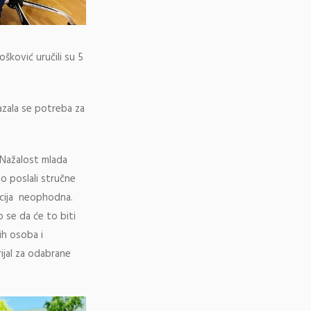
ošković uručili su 5
kazala se potreba za
 Nažalost mlada
o poslali stručne
nacija neophodna.
 se da će to biti
ih osoba i
rijal za odabrane