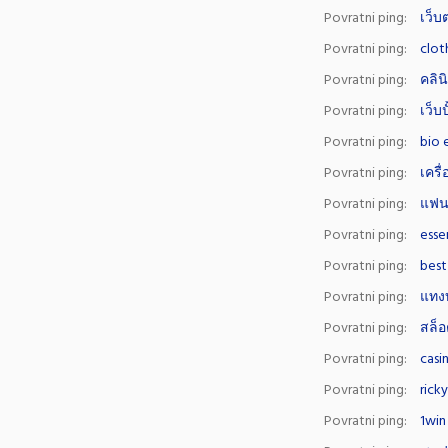
Povratni ping:
เว็
Povratni ping:
clot
Povratni ping:
คลิน
Povratni ping:
เว็บ
Povratni ping:
bio 
Povratni ping:
เครื
Povratni ping:
แฟน
Povratni ping:
esse
Povratni ping:
best
Povratni ping:
แทงบ
Povratni ping:
สล็
Povratni ping:
casi
Povratni ping:
rick
Povratni ping:
1win