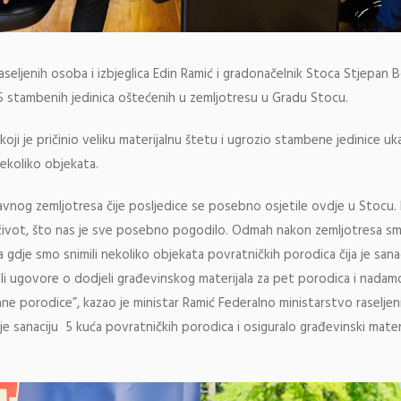
raseljenih osoba i izbjeglica Edin Ramić i gradonačelnik Stoca Stjepan B
 5 stambenih jedinica oštećenih u zemljotresu u Gradu Stocu.
oji je pričinio veliku materijalnu štetu i ugrozio stambene jedinice u
ekoliko objekata.
vnog zemljotresa čije posljedice se posebno osjetile ovdje u Stocu.
i život, što nas je sve posebno pogodilo. Odmah nakon zemljotresa sm
 gdje smo snimili nekoliko objekata povratničkih porodica čija je sa
i ugovore o dodjeli građevinskog materijala za pet porodica i nadamo
ne porodice”, kazao je ministar Ramić Federalno ministarstvo raseljen
 je sanaciju 5 kuća povratničkih porodica i osiguralo građevinski mate