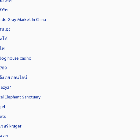
ั้มไลค์
ิษัท
ide Gray Market In China
านเอง
อโต้
ไฟ
dog house casino
O789
้ง อย ออนไลน์
eazy24
cal Elephant Sanctuary
gel
ets
วอร์ kruger
ด อย