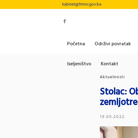
kabinet@fmroi.gov.ba
Početna
Održivi povratak
Iseljeništvo
Kontakt
Aktuelnosti
Stolac: O
zemljotr
19.05.2022.