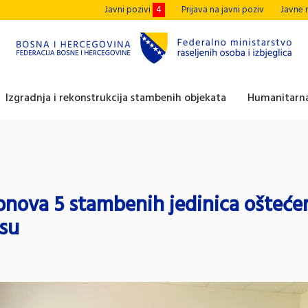
Javni pozivi
4
Prijava na javni poziv
Javne 
Izgradnja i rekonstrukcija stambenih objekata
Humanitarna
bnova 5 stambenih jedinica ošteće
esu