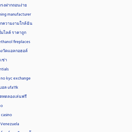
บตรงฝากถอนง่าย
hing manufacturer
ิกความงามใกล้ฉัน
ปั้มไลค์ ราคาถูก
ethanol fireplaces
่องวัดแอลกอฮอล์
เช่า
ntials
 no kyc exchange
อล ufa11k
อตทดลองเล่นฟรี
no
y casino
 Venezuela