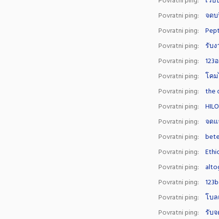
Povratni ping:
เว็บป
Povratni ping:
จดบร
Povratni ping:
Pept
Povratni ping:
รับง
Povratni ping:
123อ
Povratni ping:
โคม
Povratni ping:
the 
Povratni ping:
HIL
Povratni ping:
จดแจ
Povratni ping:
bet
Povratni ping:
Ethi
Povratni ping:
alto
Povratni ping:
123b
Povratni ping:
โบลเ
Povratni ping:
รับจ