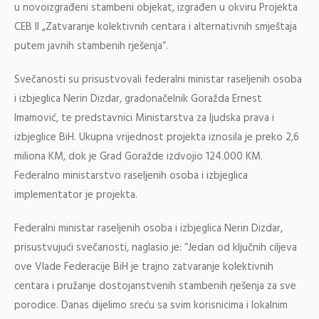
u novoizgrađeni stambeni objekat, izgrađen u okviru Projekta
CEB II „Zatvaranje kolektivnih centara i alternativnih smještaja
putem javnih stambenih rješenja“.
Svečanosti su prisustvovali federalni ministar raseljenih osoba
i izbjeglica Nerin Dizdar, gradonačelnik Goražda Ernest
Imamović, te predstavnici Ministarstva za ljudska prava i
izbjeglice BiH. Ukupna vrijednost projekta iznosila je preko 2,6
miliona KM, dok je Grad Goražde izdvojio 124.000 KM.
Federalno ministarstvo raseljenih osoba i izbjeglica
implementator je projekta.
Federalni ministar raseljenih osoba i izbjeglica Nerin Dizdar,
prisustvujući svečanosti, naglasio je: “Jedan od ključnih ciljeva
ove Vlade Federacije BiH je trajno zatvaranje kolektivnih
centara i pružanje dostojanstvenih stambenih rješenja za sve
porodice. Danas dijelimo sreću sa svim korisnicima i lokalnim