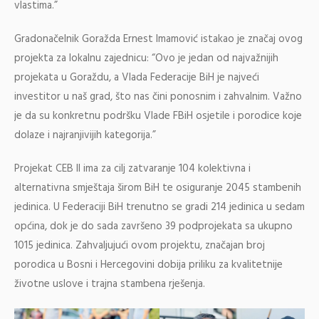
vlastima.”
Gradonačelnik Goražda Ernest Imamović istakao je značaj ovog
projekta za lokalnu zajednicu: “Ovo je jedan od najvažnijih
projekata u Goraždu, a Vlada Federacije BiH je najveći
investitor u naš grad, što nas čini ponosnim i zahvalnim. Važno
je da su konkretnu podršku Vlade FBiH osjetile i porodice koje
dolaze i najranjivijih kategorija.”
Projekat CEB II ima za cilj zatvaranje 104 kolektivna i
alternativna smještaja širom BiH te osiguranje 2045 stambenih
jedinica. U Federaciji BiH trenutno se gradi 214 jedinica u sedam
općina, dok je do sada završeno 39 podprojekata sa ukupno
1015 jedinica. Zahvaljujući ovom projektu, značajan broj
porodica u Bosni i Hercegovini dobija priliku za kvalitetnije
životne uslove i trajna stambena rješenja.