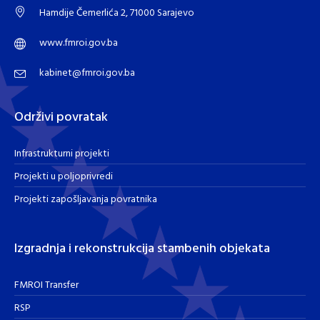
Hamdije Čemerlića 2, 71000 Sarajevo
www.fmroi.gov.ba
kabinet@fmroi.gov.ba
Održivi povratak
Infrastrukturni projekti
Projekti u poljoprivredi
Projekti zapošljavanja povratnika
Izgradnja i rekonstrukcija stambenih objekata
FMROI Transfer
RSP