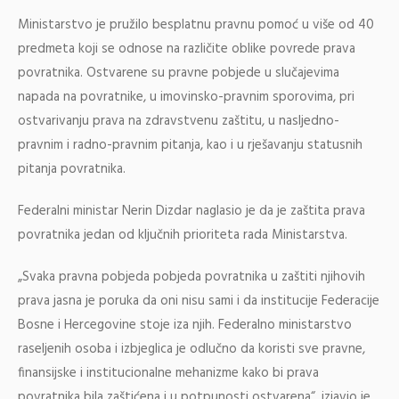
Ministarstvo je pružilo besplatnu pravnu pomoć u više od 40
predmeta koji se odnose na različite oblike povrede prava
povratnika. Ostvarene su pravne pobjede u slučajevima
napada na povratnike, u imovinsko-pravnim sporovima, pri
ostvarivanju prava na zdravstvenu zaštitu, u nasljedno-
pravnim i radno-pravnim pitanja, kao i u rješavanju statusnih
pitanja povratnika.
Federalni ministar Nerin Dizdar naglasio je da je zaštita prava
povratnika jedan od ključnih prioriteta rada Ministarstva.
„Svaka pravna pobjeda pobjeda povratnika u zaštiti njihovih
prava jasna je poruka da oni nisu sami i da institucije Federacije
Bosne i Hercegovine stoje iza njih. Federalno ministarstvo
raseljenih osoba i izbjeglica je odlučno da koristi sve pravne,
finansijske i institucionalne mehanizme kako bi prava
povratnika bila zaštićena i u potpunosti ostvarena“, izjavio je