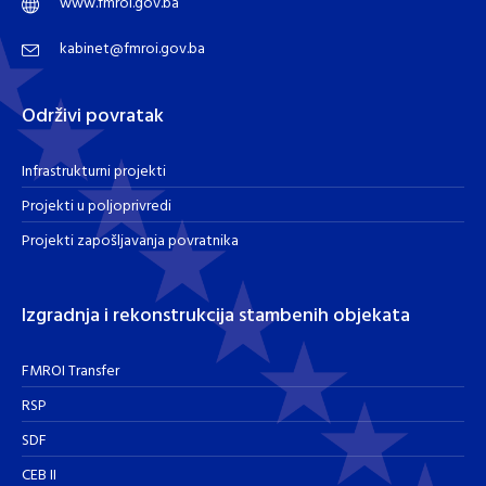
www.fmroi.gov.ba
kabinet@fmroi.gov.ba
Održivi povratak
Infrastrukturni projekti
Projekti u poljoprivredi
Projekti zapošljavanja povratnika
Izgradnja i rekonstrukcija stambenih objekata
FMROI Transfer
RSP
SDF
CEB II