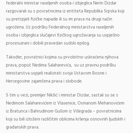
federalni ministar raseljenih osoba i izbjeglica Nerin Dizdar
razgovarali su s povratnicima iz entiteta Republika Srpska koji
su pretrpjeli fizičke napade ili su im prava na drugi način
ugrožena. Uz podršku Federalnog ministarstva raseljenih
osoba i izbjeglica slučajevi fizičkog ugrožavanja su uspješno
procesuirani i dobili pravedan sudski epilog.
Također, povratnici kojima su prvobitno uskraćena njihova
prava, poput Nedima Salaharevića, su uz pravnu podršku
ministarstva uspjeli realizirati svoja Ustavom Bosne i
Hercegovine zajamčena prava i slobode.
S tim u vezi, premijer Nikšić i ministar Dizdar, sastali su se s
Nedimom Salaharevićem iz Vlasenice, Osmanom Mehanovićem
iz Bratunca i Bahrudinom Gušom iz Višegrada – povratnicima
koji su bili izloženi različitim oblicima kršenja osnovnih ljudskih i
građanskih prava.