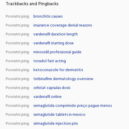
Trackbacks and Pingbacks
Povratni ping:
bronchitis causes
Povratni ping:
insurance coverage denial reasons
Povratni ping:
vardenafil duration length
Povratni ping:
vardenafil starting dose
Povratni ping:
minoxidil professional guide
Povratni ping:
toradol fast acting
Povratni ping:
ketoconazole for dermatitis
Povratni ping:
terbinafine dermatology overview
Povratni ping:
orlistat capsulas dosis
Povratni ping:
vardenafil online
Povratni ping:
semaglutida comprimido preço pague menos
Povratni ping:
semaglutide tablets in mexico
Povratni ping:
sémaglutide injection prix